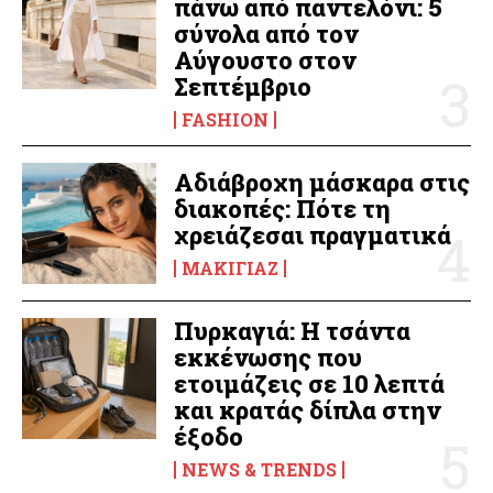
πάνω από παντελόνι: 5
σύνολα από τον
Αύγουστο στον
Σεπτέμβριο
FASHION
Αδιάβροχη μάσκαρα στις
διακοπές: Πότε τη
χρειάζεσαι πραγματικά
ΜΑΚΙΓΙΆΖ
Πυρκαγιά: Η τσάντα
εκκένωσης που
ετοιμάζεις σε 10 λεπτά
και κρατάς δίπλα στην
έξοδο
NEWS & TRENDS