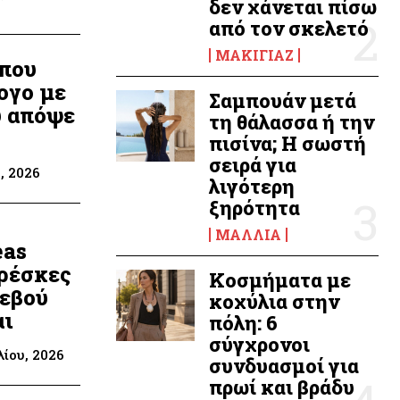
δεν χάνεται πίσω
από τον σκελετό
ΜΑΚΙΓΙΆΖ
 που
ογο με
Σαμπουάν μετά
υ απόψε
τη θάλασσα ή την
πισίνα; Η σωστή
σειρά για
, 2026
λιγότερη
ξηρότητα
ΜΑΛΛΙΆ
eas
φρέσκες
Κοσμήματα με
τεβού
κοχύλια στην
αι
πόλη: 6
σύγχρονοι
λίου, 2026
συνδυασμοί για
πρωί και βράδυ