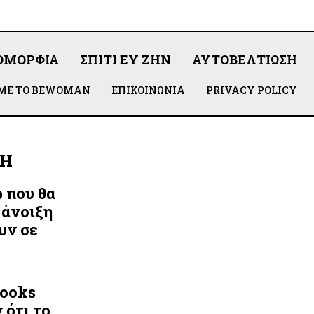
ΟΜΟΡΦΙΆ
ΣΠΊΤΙ ΕΥ ΖΗΝ
ΑΥΤΟΒΕΛΤΊΩΣΗ
 ΜΕ ΤΟ BEWOMAN
ΕΠΙΚΟΙΝΩΝΊΑ
PRIVACY POLICY
ΛΗ
ρ που θα
 άνοιξη
υν σε
Looks
 ότι το