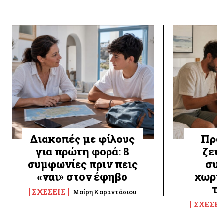
Διακοπές με φίλους
Πρ
για πρώτη φορά: 8
ζε
συμφωνίες πριν πεις
σ
«ναι» στον έφηβο
χωρί
ΣΧΈΣΕΙΣ
Μαίρη Καραντάσιου
ΣΧΈΣ