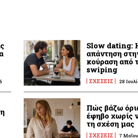
ις
Slow dating: 
α
απάντηση στη
κούραση από 
swiping
ΣΧΈΣΕΙΣ
6
28 Ιουλί
Πώς βάζω όρι
ξη
έφηβο χωρίς 
τη σχέση μας
ΣΧΈΣΕΙΣ
7 Μαΐου