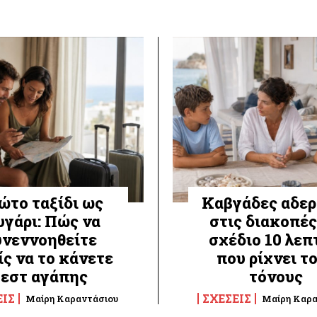
ώτο ταξίδι ως
Καβγάδες αδε
υγάρι: Πώς να
στις διακοπές
υνεννοηθείτε
σχέδιο 10 λε
ς να το κάνετε
που ρίχνει τ
τεστ αγάπης
τόνους
ΕΙΣ
ΣΧΈΣΕΙΣ
Μαίρη Καραντάσιου
Μαίρη Καρα