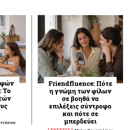
ρφών
Friendfluence: Πότε
: Το
η γνώμη των φίλων
πτών
σε βοηθά να
ους
επιλέξεις σύντροφο
και πότε σε
μπερδεύει
ντάσιου