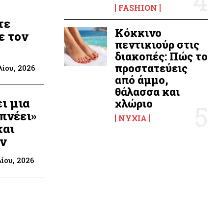
FASHION
ς
τε
Κόκκινο
ε τον
πεντικιούρ στις
διακοπές: Πώς το
προστατεύεις
λίου, 2026
από άμμο,
θάλασσα και
ι μια
χλώριο
πνέει»
ΝΎΧΙΑ
και
υν
λίου, 2026