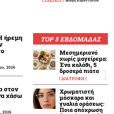
ΣΧΈΣΕΙΣ
Μαίρη Καραντάσιου
Η ήρεμη
TOP 5 ΕΒΔΟΜΑΔΑΣ
ν
το
Μεσημεριανό
χωρίς μαγείρεμα:
Ένα καλάθι, 5
ου, 2026
δροσερά πιάτα
ΔΙΑΤΡΟΦΉ
α στον
Χρωματιστή
να χάσω
μάσκαρα και
γυαλιά οράσεως:
Ποια απόχρωση
, 2026