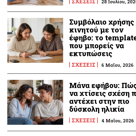
ΣΧΈΣΕΙΣ
28 Ιουλίου, 202
Συμβόλαιο χρήσης
κινητού με τον
έφηβο: το templat
που μπορείς να
εκτυπώσεις
ΣΧΈΣΕΙΣ
6 Μαΐου, 2026
Μάνα εφήβου: Πώ
να χτίσεις σχέση 
αντέχει στην πιο
δύσκολη ηλικία
ΣΧΈΣΕΙΣ
4 Μαΐου, 2026