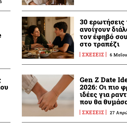
6
30 ερωτήσεις
ανοίγουν διάλ
e
τον έφηβό σο
στο τραπέζι
ΣΧΈΣΕΙΣ
6 Μαΐου
ς
Gen Z Date Id
που
2026: Οι πιο 
ιδέες για ραν
που θα θυμάσ
ΣΧΈΣΕΙΣ
27 Απρι