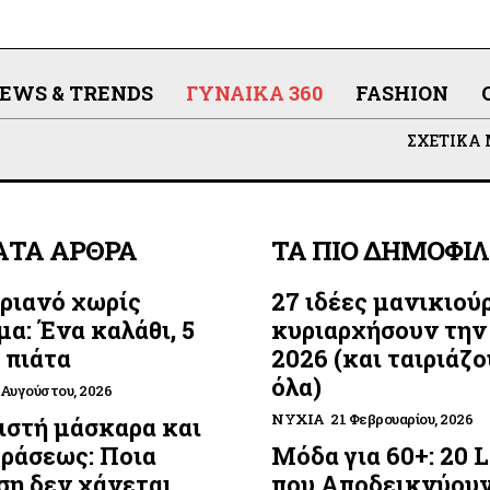
EWS & TRENDS
ΓΥΝΑΊΚΑ 360
FASHION
ΣΧΕΤΙΚΆ
ΑΤΑ ΑΡΘΡΑ
ΤΑ ΠΙΟ ΔΗΜΟΦΙ
ριανό χωρίς
27 ιδέες μανικιού
μα: Ένα καλάθι, 5
κυριαρχήσουν την
 πιάτα
2026 (και ταιριάζο
όλα)
 Αυγούστου, 2026
ΝΎΧΙΑ
21 Φεβρουαρίου, 2026
στή μάσκαρα και
οράσεως: Ποια
Μόδα για 60+: 20 
η δεν χάνεται
που Αποδεικνύουν