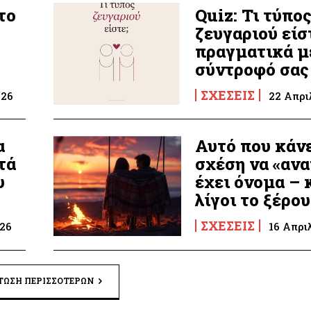
το
Quiz: Τι τύπο
ζευγαριού είσ
πραγματικά μ
σύντροφό σας
ΣΧΈΣΕΙΣ
026
22 Απρι
α
Αυτό που κάνε
τά
σχέση να «ανα
υ
έχει όνομα – 
λίγοι το ξέρο
ΣΧΈΣΕΙΣ
026
16 Απρι
ΤΩΣΗ ΠΕΡΙΣΣΟΤΈΡΩΝ