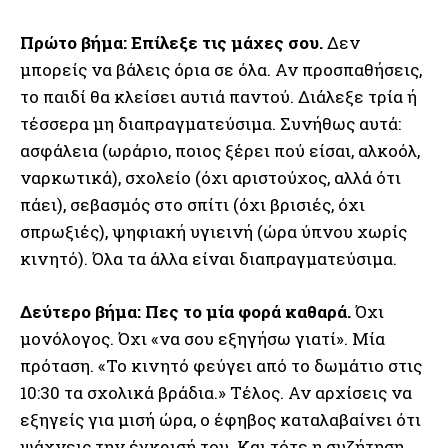
Πρώτο βήμα: Επίλεξε τις μάχες σου.
Δεν
μπορείς να βάλεις όρια σε όλα. Αν προσπαθήσεις,
το παιδί θα κλείσει αυτιά παντού. Διάλεξε τρία ή
τέσσερα μη διαπραγματεύσιμα. Συνήθως αυτά:
ασφάλεια (ωράριο, ποιος ξέρει πού είσαι, αλκοόλ,
ναρκωτικά), σχολείο (όχι αριστούχος, αλλά ότι
πάει), σεβασμός στο σπίτι (όχι βρισιές, όχι
σπρωξιές), ψηφιακή υγιεινή (ώρα ύπνου χωρίς
κινητό). Όλα τα άλλα είναι διαπραγματεύσιμα.
Δεύτερο βήμα: Πες το μία φορά καθαρά.
Όχι
μονόλογος. Όχι «να σου εξηγήσω γιατί». Μία
πρόταση. «Το κινητό φεύγει από το δωμάτιο στις
10:30 τα σχολικά βράδια.» Τέλος. Αν αρχίσεις να
εξηγείς για μισή ώρα, ο έφηβος καταλαβαίνει ότι
ψάχνεις την έγκρισή του. Και τότε η συζήτηση