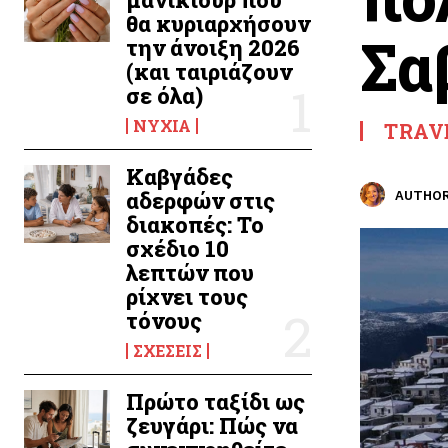
θα κυριαρχήσουν
Σα
την άνοιξη 2026
(και ταιριάζουν
σε όλα)
ΝΎΧΙΑ
TRAV
Καβγάδες
αδερφών στις
AUTHOR
διακοπές: Το
σχέδιο 10
λεπτών που
ρίχνει τους
τόνους
ΣΧΈΣΕΙΣ
Πρώτο ταξίδι ως
ζευγάρι: Πώς να