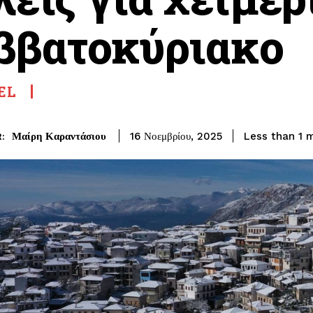
ββατοκύριακο
EL
Μαίρη Καραντάσιου
Less than 1
m
16 Νοεμβρίου, 2025
: