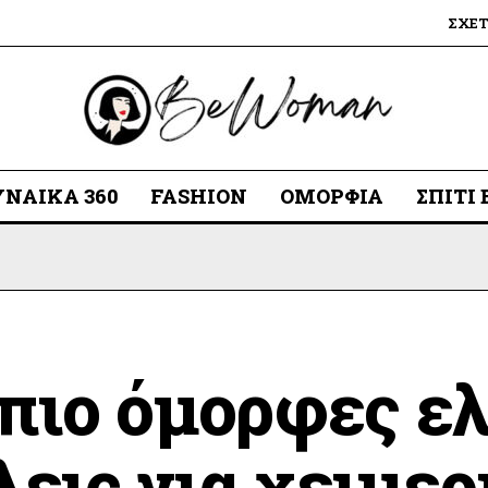
ΣΧΕ
ΥΝΑΊΚΑ 360
FASHION
ΟΜΟΡΦΙΆ
ΣΠΊΤΙ
 πιο όμορφες ε
λεις για χειμερ