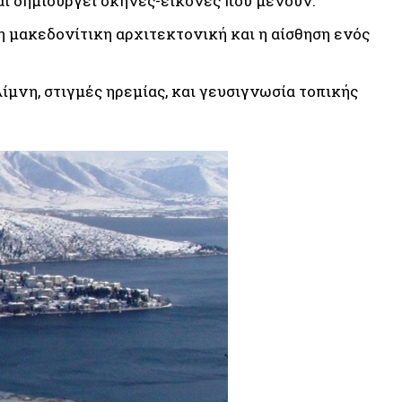
και δημιουργεί σκηνές-εικόνες που μένουν.
 η μακεδονίτικη αρχιτεκτονική και η αίσθηση ενός
ίμνη, στιγμές ηρεμίας, και γευσιγνωσία τοπικής