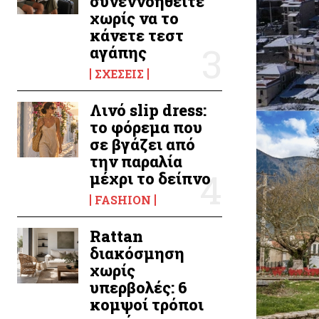
συνεννοηθείτε
χωρίς να το
κάνετε τεστ
αγάπης
ΣΧΈΣΕΙΣ
Λινό slip dress:
το φόρεμα που
σε βγάζει από
την παραλία
μέχρι το δείπνο
FASHION
Rattan
διακόσμηση
χωρίς
υπερβολές: 6
κομψοί τρόποι