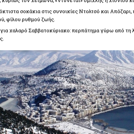
, κυρίως τον χειμώνα, «ντύνεται» ομίχλης ή χιονιού 
όκτιστα σοκάκια στις συνοικίες Ντολτσό και Απόζαρι,
ού, φίλου ρυθμού ζωής.
 για χαλαρό Σαββατοκύριακο: περπάτημα γύρω από τη λ
ς.