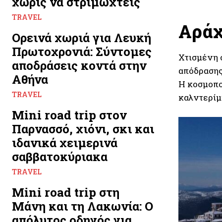
χωρίς να στριμωχτείς
TRAVEL
Αράχ
Ορεινά χωριά για Λευκή
Πρωτοχρονιά: Σύντομες
Χτισμένη 
αποδράσεις κοντά στην
απόδρασης 
Αθήνα
Η κοσμοπολ
TRAVEL
καλντερίμι
Mini road trip στον
Παρνασσό, χιόνι, σκι και
ιδανικά χειμερινά
σαββατοκύριακα
TRAVEL
Mini road trip στη
Μάνη και τη Λακωνία: Ο
απόλυτος οδηγός για