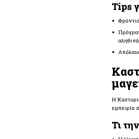
Tips 
Φρόντισ
Πρόγραψ
αληθινά
Απόλαυσ
Καστ
μαγε
Η Καστορι
εμπειρία χ
Τι τη