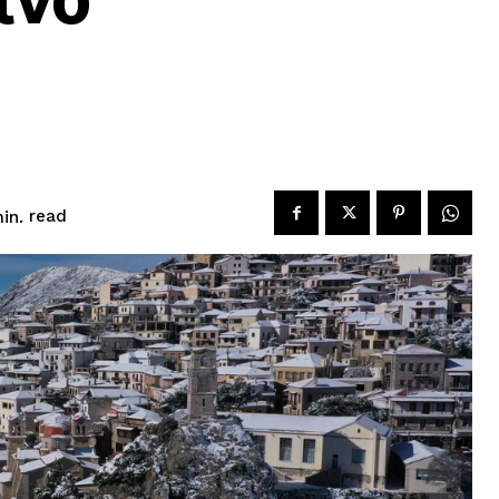
read
in.