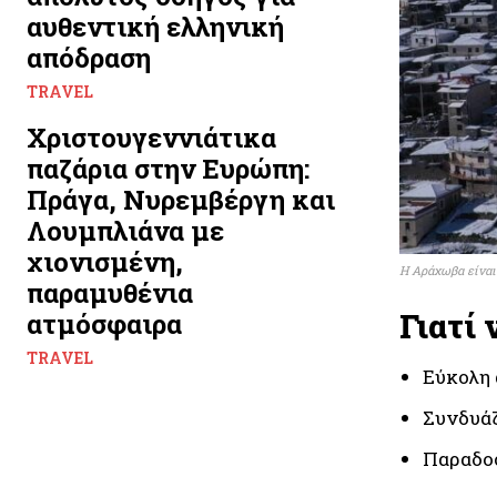
αυθεντική ελληνική
απόδραση
TRAVEL
Χριστουγεννιάτικα
παζάρια στην Ευρώπη:
Πράγα, Νυρεμβέργη και
Λουμπλιάνα με
χιονισμένη,
Η Αράχωβα είναι
παραμυθένια
Γιατί 
ατμόσφαιρα
TRAVEL
Εύκολη 
Συνδυάζ
Παραδοσ