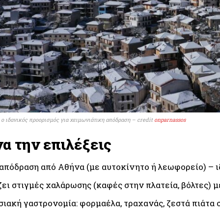
 ο ιδανικός προορισμός για χειμωνιάτικη απόδραση – credit
onparnassos
να την επιλέξεις
απόδραση από Αθήνα (με αυτοκίνητο ή λεωφορείο) – ι
ει στιγμές χαλάρωσης (καφές στην πλατεία, βόλτες) μ
ιακή γαστρονομία: φορμαέλα, τραχανάς, ζεστά πιάτα σ