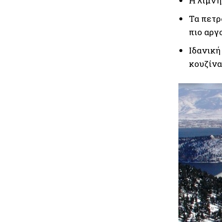
Η λίμνη
Τα πετρ
πιο αργ
Ιδανική
κουζίνα