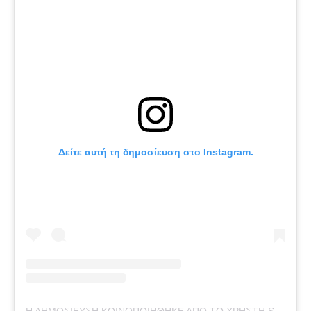
Δείτε αυτή τη δημοσίευση στο Instagram.
Η ΔΗΜΟΣΊΕΥΣΗ ΚΟΙΝΟΠΟΙΉΘΗΚΕ ΑΠΌ ΤΟ ΧΡΉΣΤΗ SYLVIAFALLAS (@SYLVIAFALLAS)