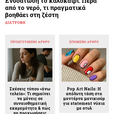
Ενυδάτωση το καλοκαίρι: Πέρα
από το νερό, τι πραγματικά
βοηθάει στη ζέστη
ΔΙΑΤΡΟΦΉ
ΠΡΟΗΓΟΎΜΕΝΟ ΆΡΘΡΟ
ΕΠΌΜΕΝΟ ΆΡΘΡΟ
Σχέσεις τύπου «άνω
Pop Art Nails: Η
τελεία»: Τι σημαίνει
απόλυτη τάση στα
να μένεις σε
μοντέρνα μανικιούρ
συναισθηματική
για statement νύχια
εκκρεμότητα & πώς
με στυλ
να προχωρήσεις