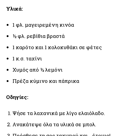
Υλικά:
1 φλ. μαγειρεμένη κινόα
½ φλ. ρεβίθια βραστά
1 καρότο και 1 κολοκυθάκι σε φέτες
1 κ.σ. ταχίνι
Χυμός από ½ λεμόνι
Πρέζα κύμινο και πάπρικα
Οδηγίες:
Ψήσε τα λαχανικά με λίγο ελαιόλαδο.
Ανακάτεψε όλα τα υλικά σε μπολ.
Πρόσθεσε τη σος ταχινιού και… έτοιμο!