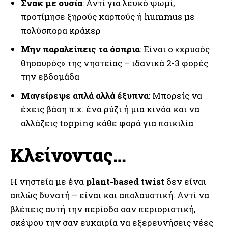
Σνακ με ουσία
: Αντί για λευκό ψωμί,
προτίμησε ξηρούς καρπούς ή hummus με
πολύσπορα κράκερ
Μην παραλείπεις τα όσπρια
: Είναι ο «χρυσός
θησαυρός» της νηστείας – ιδανικά 2-3 φορές
την εβδομάδα
Μαγείρεψε απλά αλλά έξυπνα
: Μπορείς να
έχεις βάση π.χ. ένα ρύζι ή μια κινόα και να
αλλάζεις topping κάθε φορά για ποικιλία
Κλείνοντας…
Η νηστεία με ένα
plant-based twist
δεν είναι
απλώς δυνατή – είναι και απολαυστική. Αντί να
βλέπεις αυτή την περίοδο σαν περιοριστική,
σκέψου την σαν ευκαιρία να εξερευνήσεις νέες