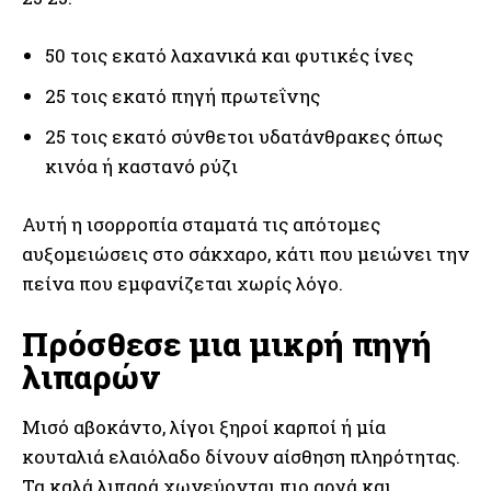
50 τοις εκατό λαχανικά και φυτικές ίνες
25 τοις εκατό πηγή πρωτεΐνης
25 τοις εκατό σύνθετοι υδατάνθρακες όπως
κινόα ή καστανό ρύζι
Αυτή η ισορροπία σταματά τις απότομες
αυξομειώσεις στο σάκχαρο, κάτι που μειώνει την
πείνα που εμφανίζεται χωρίς λόγο.
Πρόσθεσε μια μικρή πηγή
λιπαρών
Μισό αβοκάντο, λίγοι ξηροί καρποί ή μία
κουταλιά ελαιόλαδο δίνουν αίσθηση πληρότητας.
Τα καλά λιπαρά χωνεύονται πιο αργά και