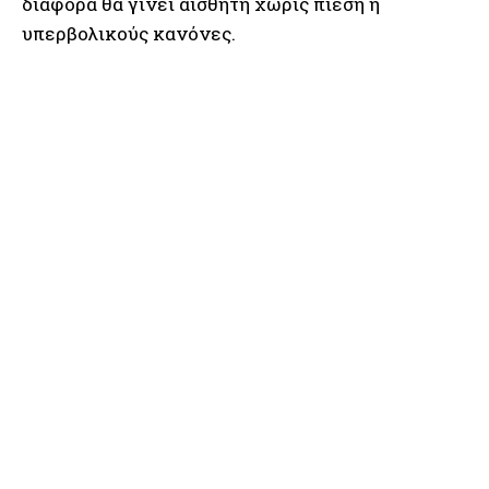
διαφορά θα γίνει αισθητή χωρίς πίεση ή
υπερβολικούς κανόνες.