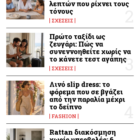
λεπτών που ρίχνει τους
τόνους
ΣΧΈΣΕΙΣ
Πρώτο ταξίδι ως
ζευγάρι: Πώς να
συνεννοηθείτε χωρίς να
το κάνετε τεστ αγάπης
ΣΧΈΣΕΙΣ
Λινό slip dress: το
φόρεμα που σε βγάζει
από την παραλία μέχρι
το δείπνο
FASHION
Rattan διακόσμηση
χωρίς υπερβολές: 6