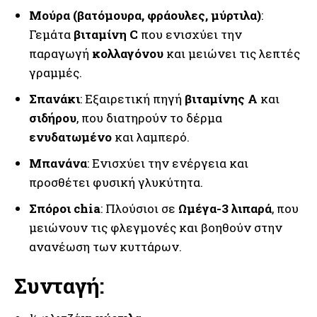
Μούρα (βατόμουρα, φράουλες, μύρτιλα)
:
Γεμάτα
βιταμίνη C
που ενισχύει την
παραγωγή
κολλαγόνου
και μειώνει τις λεπτές
γραμμές.
Σπανάκι
: Εξαιρετική πηγή
βιταμίνης Α
και
σιδήρου
, που διατηρούν το δέρμα
ενυδατωμένο
και λαμπερό.
Μπανάνα
: Ενισχύει την ενέργεια και
προσθέτει φυσική γλυκύτητα.
Σπόροι chia
: Πλούσιοι σε
Ωμέγα-3 λιπαρά
, που
μειώνουν τις φλεγμονές και βοηθούν στην
ανανέωση των κυττάρων.
Συνταγή: