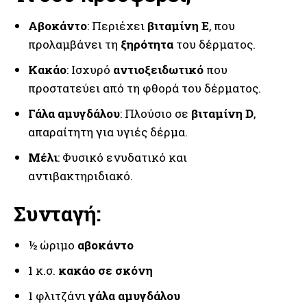
Αβοκάντο
: Περιέχει
βιταμίνη Ε
, που
προλαμβάνει τη
ξηρότητα
του δέρματος.
Κακάο
: Ισχυρό
αντιοξειδωτικό
που
προστατεύει από τη φθορά του δέρματος.
Γάλα αμυγδάλου
: Πλούσιο σε
βιταμίνη D
,
απαραίτητη για υγιές δέρμα.
Μέλι
: Φυσικό ενυδατικό και
αντιβακτηριδιακό.
Συνταγή:
½ ώριμο
αβοκάντο
1 κ.σ.
κακάο σε σκόνη
1 φλιτζάνι
γάλα αμυγδάλου