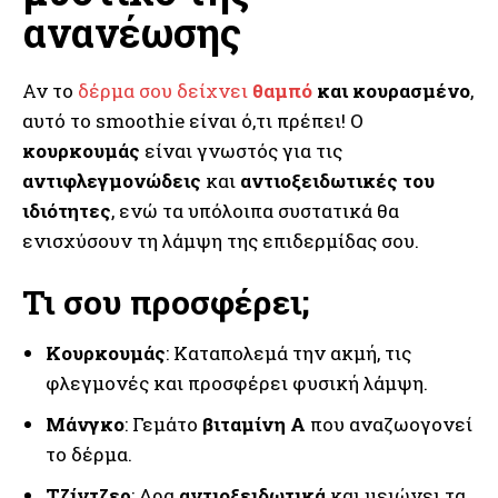
ανανέωσης
Αν το
δέρμα σου δείχνει
θαμπό
και κουρασμένο
,
αυτό το smoothie είναι ό,τι πρέπει! Ο
κουρκουμάς
είναι γνωστός για τις
αντιφλεγμονώδεις
και
αντιοξειδωτικές του
ιδιότητες
, ενώ τα υπόλοιπα συστατικά θα
ενισχύσουν τη λάμψη της επιδερμίδας σου.
Τι σου προσφέρει;
Κουρκουμάς
: Καταπολεμά την ακμή, τις
φλεγμονές και προσφέρει φυσική λάμψη.
Μάνγκο
: Γεμάτο
βιταμίνη Α
που αναζωογονεί
το δέρμα.
Τζίντζερ
: Δρα
αντιοξειδωτικά
και μειώνει τα