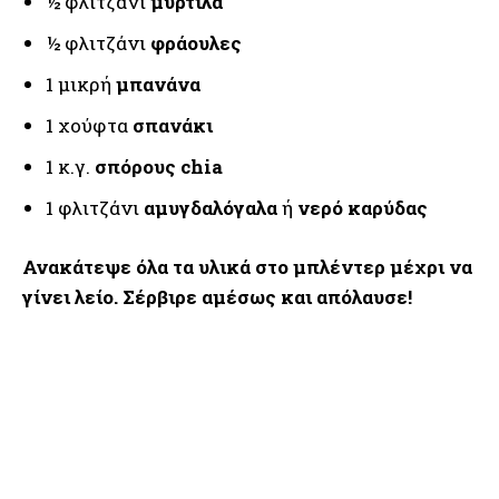
½ φλιτζάνι
μύρτιλα
½ φλιτζάνι
φράουλες
1 μικρή
μπανάνα
1 χούφτα
σπανάκι
1 κ.γ.
σπόρους chia
1 φλιτζάνι
αμυγδαλόγαλα
ή
νερό καρύδας
Ανακάτεψε όλα τα υλικά στο μπλέντερ μέχρι να
γίνει λείο. Σέρβιρε αμέσως και απόλαυσε!