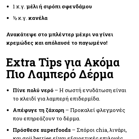
1 κ.γ.
μέλι ή σιρόπι σφενδάμου
½ κ.γ.
κανέλα
Ανακάτεψε στο μπλέντερ μέχρι να γίνει
κρεμώδες και απόλαυσέ το παγωμένο!
Extra Tips για Ακόμα
Πιο Λαμπερό Δέρμα
Πίνε πολύ νερό
– Η σωστή ενυδάτωση είναι
το κλειδί για λαμπερή επιδερμίδα.
Απέφυγε τη ζάχαρη
– Προκαλεί φλεγμονές
που επηρεάζουν το δέρμα.
Πρόσθεσε superfoods
– Σπόροι chia, λινάρι,
και goji berries είναι εξαιρετικές επιλογές.