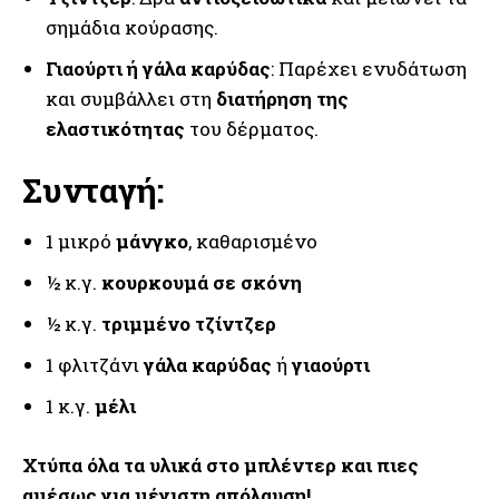
σημάδια κούρασης.
Γιαούρτι ή γάλα καρύδας
: Παρέχει ενυδάτωση
και συμβάλλει στη
διατήρηση της
ελαστικότητας
του δέρματος.
Συνταγή:
1 μικρό
μάνγκο
, καθαρισμένο
½ κ.γ.
κουρκουμά σε σκόνη
½ κ.γ.
τριμμένο τζίντζερ
1 φλιτζάνι
γάλα καρύδας
ή
γιαούρτι
1 κ.γ.
μέλι
Χτύπα όλα τα υλικά στο μπλέντερ και πιες
αμέσως για μέγιστη απόλαυση!