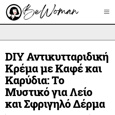
DIY Αντικυτταριδική
Κρέμα με Καφέ και
Καρύδια: Το
Μυστικό για Λείο
και Σφριγηλό Δέρμα