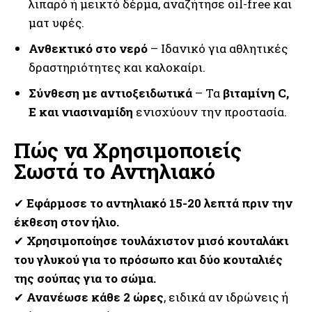
λιπαρό ή μεικτό δέρμα, αναζήτησε oil-free και
ματ υφές.
Ανθεκτικό στο νερό
– Ιδανικό για αθλητικές
δραστηριότητες και καλοκαίρι.
Σύνθεση με αντιοξειδωτικά
– Τα
βιταμίνη C,
E και νιασιναμίδη
ενισχύουν την προστασία.
Πώς να Χρησιμοποιείς
Σωστά το Αντηλιακό
✔
Εφάρμοσε το αντηλιακό 15-20 λεπτά πριν την
έκθεση στον ήλιο.
✔
Χρησιμοποίησε τουλάχιστον μισό κουταλάκι
του γλυκού για το πρόσωπο και δύο κουταλιές
της σούπας για το σώμα.
✔
Ανανέωσε κάθε 2 ώρες
, ειδικά αν ιδρώνεις ή