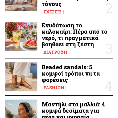
τόνους
ΣΧΈΣΕΙΣ
Ενυδάτωση το
καλοκαίρι: Πέρα από το
νερό, τι πραγματικά
βοηθάει στη ζέστη
ΔΙΑΤΡΟΦΉ
Beaded sandals: 5
κομψοί τρόποι να τα
φορέσεις
FASHION
Μαντήλι στα μαλλιά: 4
κομψά δεσίματα για
αέρα και υγρασία