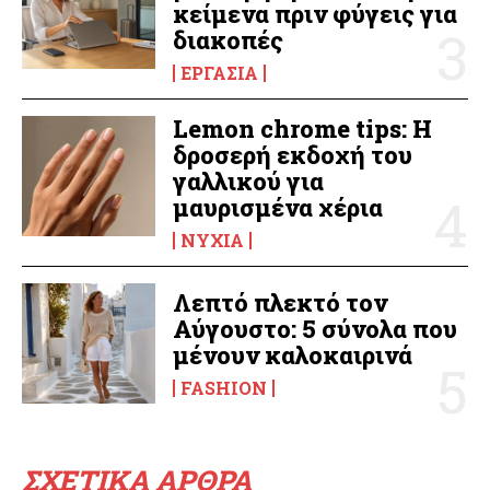
κείμενα πριν φύγεις για
διακοπές
ΕΡΓΑΣΊΑ
Lemon chrome tips: Η
δροσερή εκδοχή του
γαλλικού για
μαυρισμένα χέρια
ΝΎΧΙΑ
Λεπτό πλεκτό τον
Αύγουστο: 5 σύνολα που
μένουν καλοκαιρινά
FASHION
ΣΧΕΤΙΚΑ ΑΡΘΡΑ