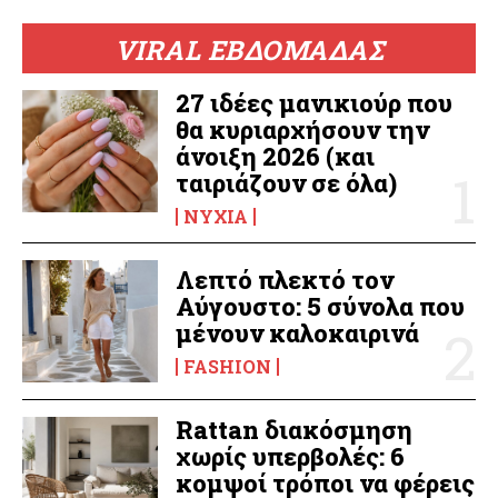
VIRAL ΕΒΔΟΜΑΔΑΣ
27 ιδέες μανικιούρ που
θα κυριαρχήσουν την
άνοιξη 2026 (και
ταιριάζουν σε όλα)
ΝΎΧΙΑ
Λεπτό πλεκτό τον
Αύγουστο: 5 σύνολα που
μένουν καλοκαιρινά
FASHION
Rattan διακόσμηση
χωρίς υπερβολές: 6
κομψοί τρόποι να φέρεις