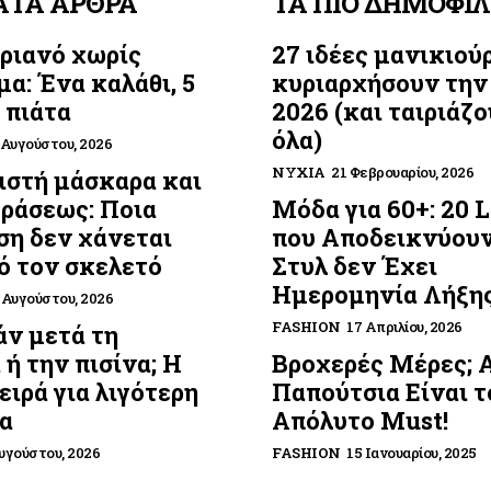
ΑΤΑ ΑΡΘΡΑ
ΤΑ ΠΙΟ ΔΗΜΟΦΙ
ριανό χωρίς
27 ιδέες μανικιού
μα: Ένα καλάθι, 5
κυριαρχήσουν την
 πιάτα
2026 (και ταιριάζο
όλα)
 Αυγούστου, 2026
ΝΎΧΙΑ
21 Φεβρουαρίου, 2026
στή μάσκαρα και
οράσεως: Ποια
Μόδα για 60+: 20 
η δεν χάνεται
που Αποδεικνύουν
ό τον σκελετό
Στυλ δεν Έχει
Ημερομηνία Λήξη
 Αυγούστου, 2026
FASHION
17 Απριλίου, 2026
ν μετά τη
 ή την πισίνα; Η
Βροχερές Μέρες; 
ειρά για λιγότερη
Παπούτσια Είναι τ
α
Απόλυτο Must!
υγούστου, 2026
FASHION
15 Ιανουαρίου, 2025