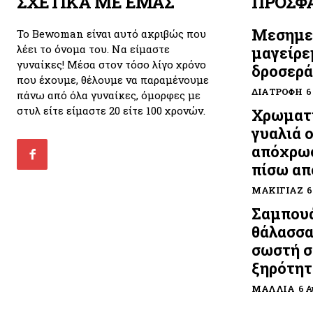
ΣΧΕΤΙΚΑ ΜΕ ΕΜΑΣ
ΠΡΟΣΦ
Μεσημε
Το Bewoman είναι αυτό ακριβώς που
λέει το όνομα του. Να είμαστε
μαγείρε
γυναίκες! Μέσα στον τόσο λίγο χρόνο
δροσερά
που έχουμε, θέλουμε να παραμένουμε
ΔΙΑΤΡΟΦΉ
6
πάνω από όλα γυναίκες, όμορφες με
στυλ είτε είμαστε 20 είτε 100 χρονών.
Χρωματι
γυαλιά 
απόχρωσ
πίσω απ
ΜΑΚΙΓΙΆΖ
6
Σαμπουά
θάλασσα
σωστή σ
ξηρότητ
ΜΑΛΛΙΆ
6 Α