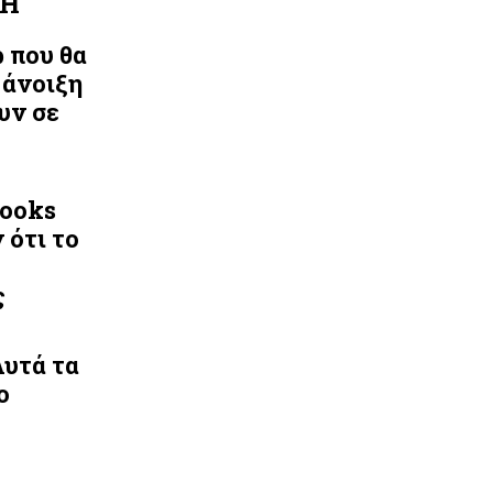
ΛΗ
ρ που θα
 άνοιξη
υν σε
Looks
 ότι το
ς
Αυτά τα
ο