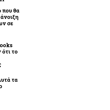
ρ που θα
 άνοιξη
υν σε
Looks
 ότι το
ς
Αυτά τα
ο