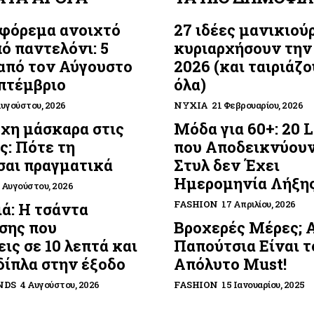
 φόρεμα ανοιχτό
27 ιδέες μανικιού
ό παντελόνι: 5
κυριαρχήσουν την
από τον Αύγουστο
2026 (και ταιριάζο
πτέμβριο
όλα)
Αυγούστου, 2026
ΝΎΧΙΑ
21 Φεβρουαρίου, 2026
χη μάσκαρα στις
Μόδα για 60+: 20 
ς: Πότε τη
που Αποδεικνύουν
σαι πραγματικά
Στυλ δεν Έχει
Ημερομηνία Λήξη
 Αυγούστου, 2026
FASHION
17 Απριλίου, 2026
ά: Η τσάντα
σης που
Βροχερές Μέρες; 
ις σε 10 λεπτά και
Παπούτσια Είναι τ
δίπλα στην έξοδο
Απόλυτο Must!
NDS
4 Αυγούστου, 2026
FASHION
15 Ιανουαρίου, 2025