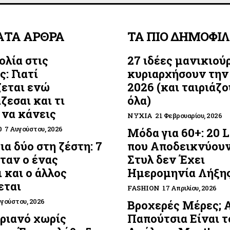
ΑΤΑ ΑΡΘΡΑ
ΤΑ ΠΙΟ ΔΗΜΟΦΙ
λία στις
27 ιδέες μανικιού
: Γιατί
κυριαρχήσουν την
εται ενώ
2026 (και ταιριάζο
ζεσαι και τι
όλα)
 να κάνεις
ΝΎΧΙΑ
21 Φεβρουαρίου, 2026
0
7 Αυγούστου, 2026
Μόδα για 60+: 20 
ια δύο στη ζέστη: 7
που Αποδεικνύουν
όταν ο ένας
Στυλ δεν Έχει
 και ο άλλος
Ημερομηνία Λήξη
εται
FASHION
17 Απριλίου, 2026
υγούστου, 2026
Βροχερές Μέρες; 
ριανό χωρίς
Παπούτσια Είναι τ