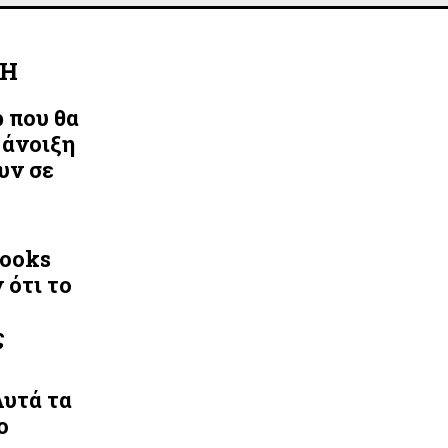
ΛΗ
ρ που θα
 άνοιξη
υν σε
Looks
 ότι το
ς
Αυτά τα
ο