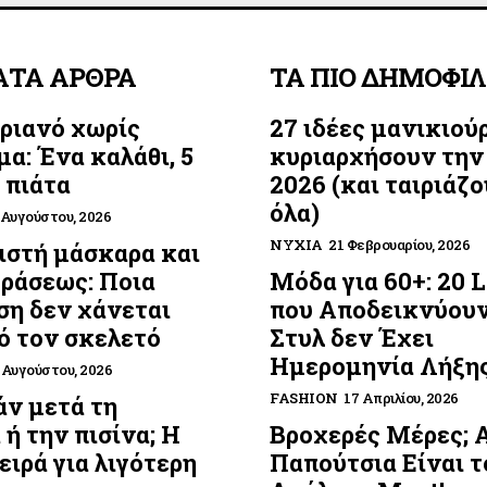
ΑΤΑ ΑΡΘΡΑ
ΤΑ ΠΙΟ ΔΗΜΟΦΙ
ριανό χωρίς
27 ιδέες μανικιού
μα: Ένα καλάθι, 5
κυριαρχήσουν την
 πιάτα
2026 (και ταιριάζο
όλα)
 Αυγούστου, 2026
ΝΎΧΙΑ
21 Φεβρουαρίου, 2026
στή μάσκαρα και
οράσεως: Ποια
Μόδα για 60+: 20 
η δεν χάνεται
που Αποδεικνύουν
ό τον σκελετό
Στυλ δεν Έχει
Ημερομηνία Λήξη
 Αυγούστου, 2026
FASHION
17 Απριλίου, 2026
ν μετά τη
 ή την πισίνα; Η
Βροχερές Μέρες; 
ειρά για λιγότερη
Παπούτσια Είναι τ