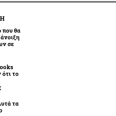
ΛΗ
ρ που θα
 άνοιξη
υν σε
Looks
 ότι το
ς
Αυτά τα
ο