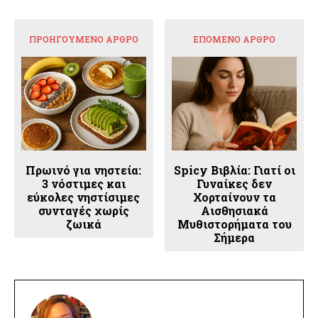
ΠΡΟΗΓΟΎΜΕΝΟ ΆΡΘΡΟ
ΕΠΌΜΕΝΟ ΆΡΘΡΟ
Πρωινό για νηστεία:
Spicy Βιβλία: Γιατί οι
3 νόστιμες και
Γυναίκες δεν
εύκολες νηστίσιμες
Χορταίνουν τα
συνταγές χωρίς
Αισθησιακά
ζωικά
Μυθιστορήματα του
Σήμερα