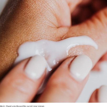
θείς ξηρή επιδερμίδα μετά τον ύπνο