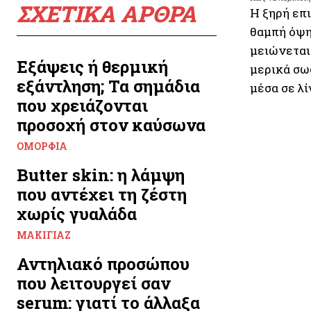
ΣΧΕΤΙΚΑ ΑΡΘΡΑ
Η ξηρή επι
θαμπή όψη
μειώνεται
Εξάψεις ή θερμική
μερικά σω
εξάντληση; Τα σημάδια
μέσα σε λί
που χρειάζονται
προσοχή στον καύσωνα
ΟΜΟΡΦΙΆ
Butter skin: η λάμψη
που αντέχει τη ζέστη
χωρίς γυαλάδα
ΜΑΚΙΓΙΆΖ
Αντηλιακό προσώπου
που λειτουργεί σαν
serum: γιατί το άλλαξα