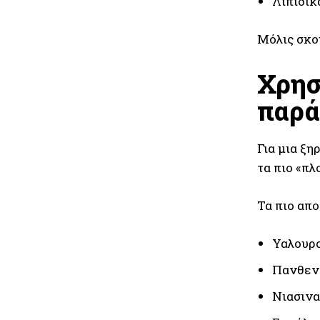
Λιπιδικ
Μόλις σκου
Χρησ
παρά
Για μια ξ
τα πιο «πλ
Τα πιο απ
Υαλουρο
Πανθεν
Νιασινα