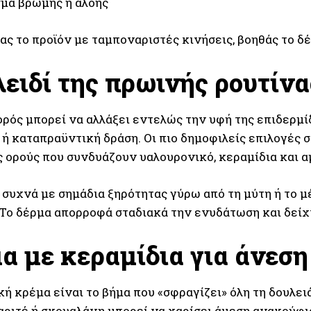
μα βρώμης ή αλόης
ς το προϊόν με ταμποναριστές κινήσεις, βοηθάς το δ
λειδί της πρωινής ρουτίνα
ρός μπορεί να αλλάξει εντελώς την υφή της επιδερμί
 ή καταπραϋντική δράση. Οι πιο δημοφιλείς επιλογές 
ς ορούς που συνδυάζουν υαλουρονικό, κεραμίδια και α
 συχνά με σημάδια ξηρότητας γύρω από τη μύτη ή το μ
 Το δέρμα απορροφά σταδιακά την ενυδάτωση και δείχν
α με κεραμίδια για άνεση
ή κρέμα είναι το βήμα που «σφραγίζει» όλη τη δουλει
αριτέ ή σκουαλάνη μπορεί να χαρίσει άμεση ανακούφισ