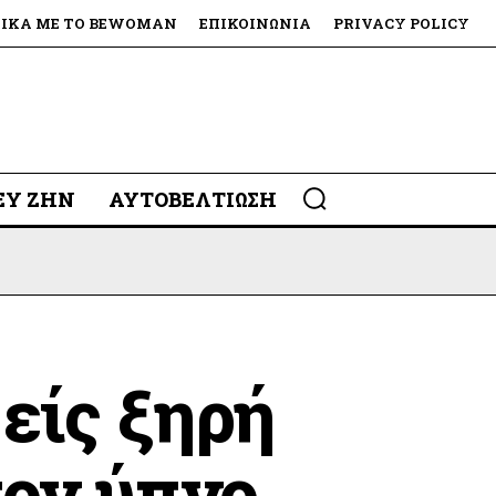
ΤΙΚΆ ΜΕ ΤΟ BEWOMAN
ΕΠΙΚΟΙΝΩΝΊΑ
PRIVACY POLICY
 ΕΥ ΖΗΝ
ΑΥΤΟΒΕΛΤΊΩΣΗ
είς ξηρή
τον ύπνο