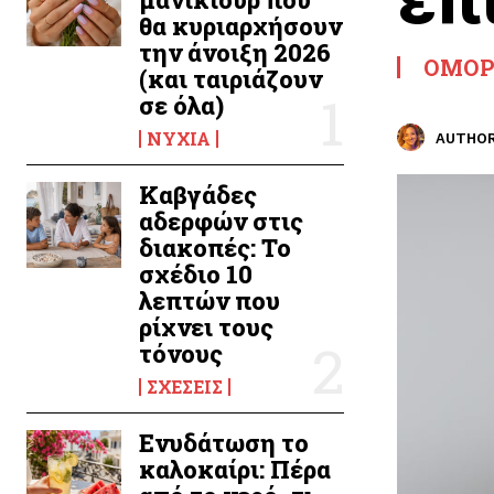
θα κυριαρχήσουν
την άνοιξη 2026
ΟΜΟΡ
(και ταιριάζουν
σε όλα)
ΝΎΧΙΑ
AUTHOR
Καβγάδες
αδερφών στις
διακοπές: Το
σχέδιο 10
λεπτών που
ρίχνει τους
τόνους
ΣΧΈΣΕΙΣ
Ενυδάτωση το
καλοκαίρι: Πέρα