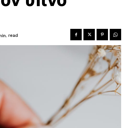
read
in.