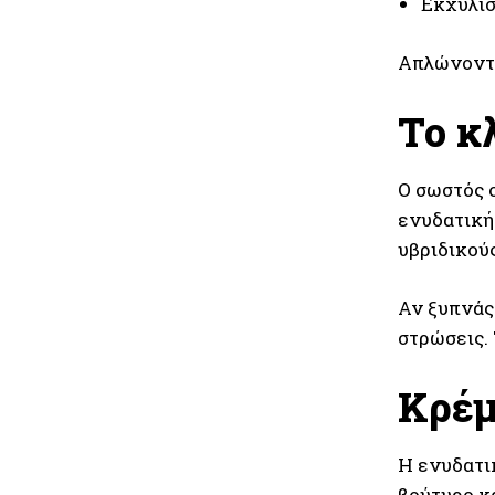
Εκχύλισ
Απλώνοντα
Το κ
Ο σωστός ο
ενυδατική
υβριδικού
Αν ξυπνάς
στρώσεις.
Κρέμ
Η ενυδατικ
βούτυρο κ