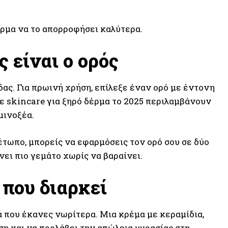
έρμα να το απορροφήσει καλύτερα.
ς είναι ο ορός
δας. Για πρωινή χρήση, επίλεξε έναν ορό με έντονη
σε skincare για ξηρό δέρμα το 2025 περιλαμβάνουν
μινοξέα.
έτωπο, μπορείς να εφαρμόσεις τον ορό σου σε δύο
ει πιο γεμάτο χωρίς να βαραίνει.
 που διαρκεί
ά που έκανες νωρίτερα. Μια κρέμα με κεραμίδια,
η και να προλάβει την απώλεια υγρασίας στη