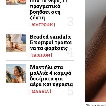
από το νερό, τι
πραγματικά
βοηθάει στη
ζέστη
ΔΙΑΤΡΟΦΉ
Beaded sandals:
5 κομψοί τρόποι
να τα φορέσεις
FASHION
Μαντήλι στα
μαλλιά: 4 κομψά
δεσίματα για
αέρα και υγρασία
ΜΑΛΛΙΆ
Πώς να περιποιη