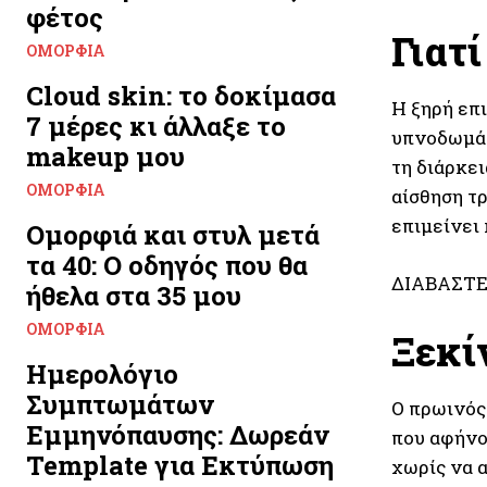
φέτος
Γιατί
ΟΜΟΡΦΙΆ
Cloud skin: το δοκίμασα
Η ξηρή επ
7 μέρες κι άλλαξε το
υπνοδωμάτ
makeup μου
τη διάρκει
ΟΜΟΡΦΙΆ
αίσθηση τρ
επιμείνει 
Ομορφιά και στυλ μετά
τα 40: Ο οδηγός που θα
ΔΙΑΒΑΣΤΕ
ήθελα στα 35 μου
ΟΜΟΡΦΙΆ
Ξεκί
Ημερολόγιο
Συμπτωμάτων
Ο πρωινός 
Εμμηνόπαυσης: Δωρεάν
που αφήνο
Template για Εκτύπωση
χωρίς να 