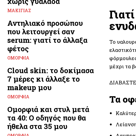
χωρίς γυαλάδα
Γιατ
ΜΑΚΙΓΙΆΖ
Αντηλιακό προσώπου
ενυδ
που λειτουργεί σαν
serum: γιατί το άλλαξα
Το υαλουρο
φέτος
ελαστικότη
φόρμουλες 
ΟΜΟΡΦΙΆ
μέχρι τα 
Cloud skin: το δοκίμασα
7 μέρες κι άλλαξε το
ΔΙΑΒΑΣΤΕ
makeup μου
Τα οφ
ΟΜΟΡΦΙΆ
Ομορφιά και στυλ μετά
Καλύτε
τα 40: Ο οδηγός που θα
Λείανσ
ήθελα στα 35 μου
Λαμπερή
ΟΜΟΡΦΙΆ