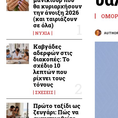
θα κυριαρχήσουν
την άνοιξη 2026
ΟΜΟΡ
(και ταιριάζουν
σε όλα)
ΝΎΧΙΑ
AUTHOR
Καβγάδες
αδερφών στις
διακοπές: Το
σχέδιο 10
λεπτών που
ρίχνει τους
τόνους
ΣΧΈΣΕΙΣ
Πρώτο ταξίδι ως
ζευγάρι: Πώς να