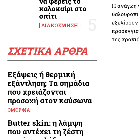
να φέρεις το
Η ανάγκη 
καλοκαίρι στο
υαλουρονι
σπίτι
εξελίσσον
ΔΙΑΚΌΣΜΗΣΗ
προσέγγιση
της χρονιά
ΣΧΕΤΙΚΑ ΑΡΘΡΑ
Εξάψεις ή θερμική
εξάντληση; Τα σημάδια
που χρειάζονται
προσοχή στον καύσωνα
ΟΜΟΡΦΙΆ
Butter skin: η λάμψη
που αντέχει τη ζέστη