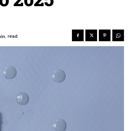
read
in.