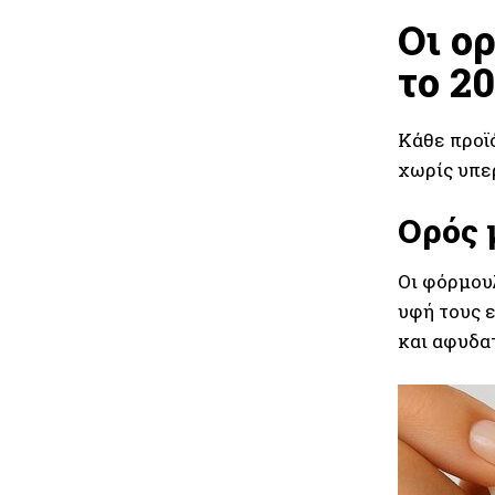
Οι ο
το 2
Κάθε προϊ
χωρίς υπε
Ορός 
Οι φόρμου
υφή τους ε
και αφυδα