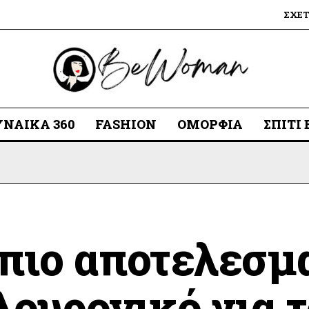
ΣΧΕ
ΥΝΑΊΚΑ 360
FASHION
ΟΜΟΡΦΙΆ
ΣΠΊΤΙ
 πιο αποτελεσμα
λουρονικό για τ