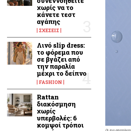
συνεννοηθείτε
χωρίς να το
κάνετε τεστ
αγάπης
ΣΧΈΣΕΙΣ
Λινό slip dress:
το φόρεμα που
σε βγάζει από
την παραλία
μέχρι το δείπνο
FASHION
Rattan
διακόσμηση
χωρίς
υπερβολές: 6
κομψοί τρόποι
Οι πιο αποτελεσμ