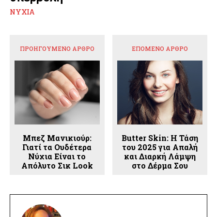
ΝΎΧΙΑ
ΠΡΟΗΓΟΎΜΕΝΟ ΆΡΘΡΟ
ΕΠΌΜΕΝΟ ΆΡΘΡΟ
Μπεζ Μανικιούρ:
Butter Skin: Η Τάση
Γιατί τα Ουδέτερα
του 2025 για Απαλή
Νύχια Είναι το
και Διαρκή Λάμψη
Απόλυτο Σικ Look
στο Δέρμα Σου