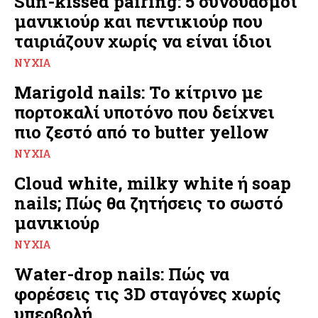
Sun-kissed pairing: 5 συνδυασμοί
μανικιούρ και πεντικιούρ που
ταιριάζουν χωρίς να είναι ίδιοι
ΝΎΧΙΑ
Marigold nails: Το κίτρινο με
πορτοκαλί υποτόνο που δείχνει
πιο ζεστό από το butter yellow
ΝΎΧΙΑ
Cloud white, milky white ή soap
nails; Πώς θα ζητήσεις το σωστό
μανικιούρ
ΝΎΧΙΑ
Water-drop nails: Πώς να
φορέσεις τις 3D σταγόνες χωρίς
υπερβολή