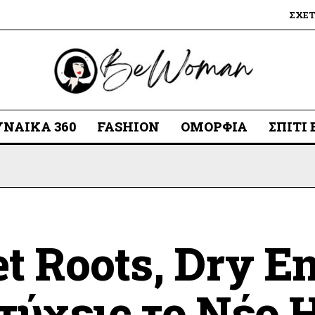
ΣΧΕ
ΥΝΑΊΚΑ 360
FASHION
ΟΜΟΡΦΙΆ
ΣΠΊΤΙ
t Roots, Dry E
τύχεις το Νέο 