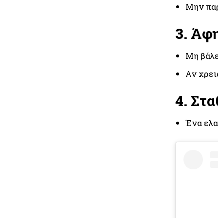
Μην παρ
3.
Άφη
Μη βάλε
Αν χρει
4.
Στα
Ένα ελα