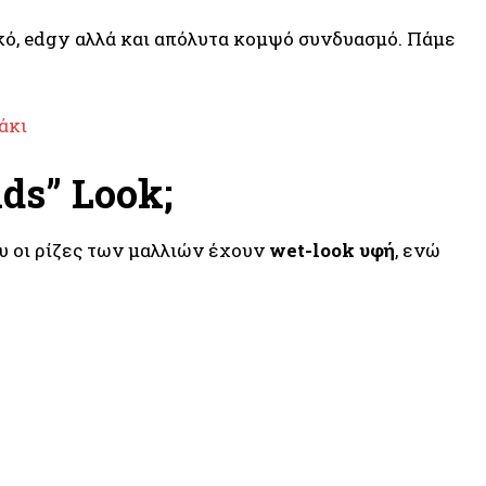
ακό, edgy αλλά και απόλυτα κομψό συνδυασμό. Πάμε
άκι
nds” Look;
ου οι ρίζες των μαλλιών έχουν
wet-look υφή
, ενώ