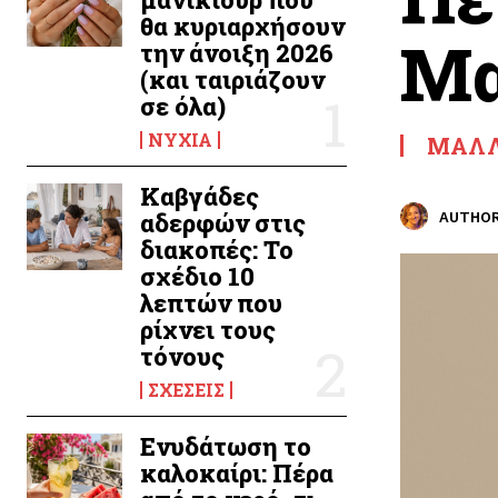
θα κυριαρχήσουν
Μα
την άνοιξη 2026
(και ταιριάζουν
σε όλα)
ΝΎΧΙΑ
ΜΑΛΛ
Καβγάδες
αδερφών στις
AUTHOR
διακοπές: Το
σχέδιο 10
λεπτών που
ρίχνει τους
τόνους
ΣΧΈΣΕΙΣ
Ενυδάτωση το
καλοκαίρι: Πέρα