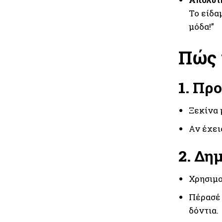
Το είδα
μόδα!”
Πώς 
1.
Προ
Ξεκίνα 
Αν έχει
2.
Δημ
Χρησιμ
Πέρασέ 
δόντια.