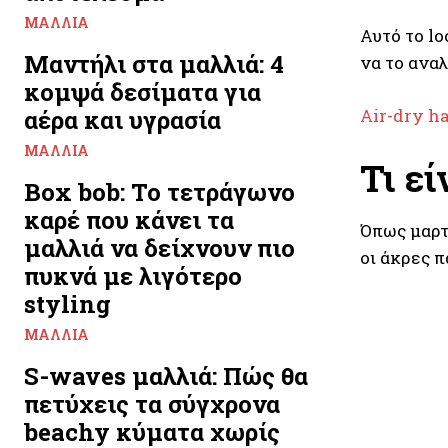
ΜΑΛΛΙΆ
Αυτό το l
Μαντήλι στα μαλλιά: 4
να το ανα
κομψά δεσίματα για
αέρα και υγρασία
Air-dry ha
ΜΑΛΛΙΆ
Τι εί
Box bob: Το τετράγωνο
καρέ που κάνει τα
Όπως μαρτ
μαλλιά να δείχνουν πιο
οι άκρες 
πυκνά με λιγότερο
styling
ΜΑΛΛΙΆ
S-waves μαλλιά: Πώς θα
πετύχεις τα σύγχρονα
beachy κύματα χωρίς