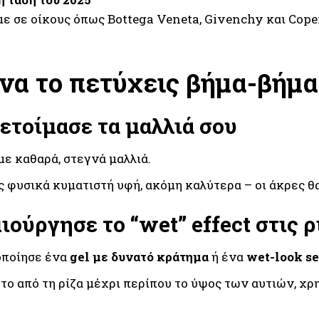
με σε οίκους όπως Bottega Veneta, Givenchy και Coper
να το πετύχεις βήμα-βήμα
ετοίμασε τα μαλλιά σου
με καθαρά, στεγνά μαλλιά.
ς φυσικά κυματιστή υφή, ακόμη καλύτερα – οι άκρες θα
ιούργησε το “wet” effect στις ρ
οποίησε ένα
gel με δυνατό κράτημα
ή ένα
wet-look s
το από τη ρίζα μέχρι περίπου το ύψος των αυτιών, χρ