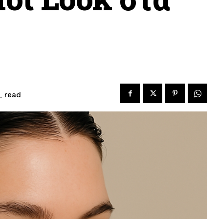
read
.