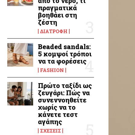
από το νερό, τι
πραγματικά
βοηθάει στη
ζέστη
ΔΙΑΤΡΟΦΉ
Beaded sandals:
5 κομψοί τρόποι
να τα φορέσεις
FASHION
Πρώτο ταξίδι ως
ζευγάρι: Πώς να
συνεννοηθείτε
χωρίς να το
κάνετε τεστ
αγάπης
ΣΧΈΣΕΙΣ