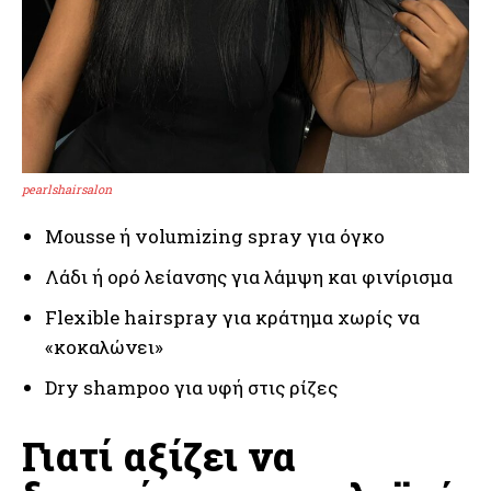
pearlshairsalon
Mousse ή volumizing spray για όγκο
Λάδι ή ορό λείανσης για λάμψη και φινίρισμα
Flexible hairspray για κράτημα χωρίς να
«κοκαλώνει»
Dry shampoo για υφή στις ρίζες
Γιατί αξίζει να