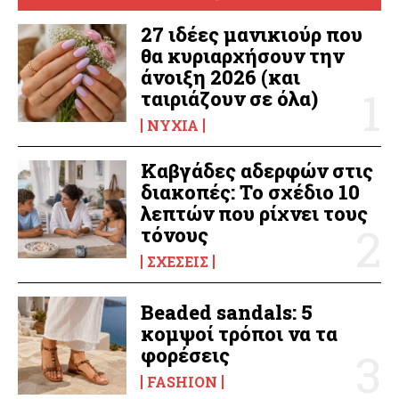
27 ιδέες μανικιούρ που
θα κυριαρχήσουν την
άνοιξη 2026 (και
ταιριάζουν σε όλα)
ΝΎΧΙΑ
Καβγάδες αδερφών στις
διακοπές: Το σχέδιο 10
λεπτών που ρίχνει τους
τόνους
ΣΧΈΣΕΙΣ
Beaded sandals: 5
κομψοί τρόποι να τα
φορέσεις
FASHION