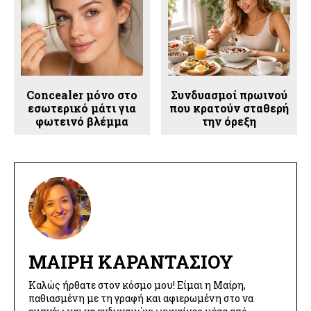
Concealer μόνο στο
Συνδυασμοί πρωινού
εσωτερικό μάτι για
που κρατούν σταθερή
φωτεινό βλέμμα
την όρεξη
ΜΑΊΡΗ ΚΑΡΑΝΤΆΣΙΟΥ
Καλώς ήρθατε στον κόσμο μου! Είμαι η Μαίρη,
παθιασμένη με τη γραφή και αφιερωμένη στο να