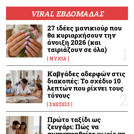
VIRAL ΕΒΔΟΜΑΔΑΣ
27 ιδέες μανικιούρ που
θα κυριαρχήσουν την
άνοιξη 2026 (και
ταιριάζουν σε όλα)
ΝΎΧΙΑ
Καβγάδες αδερφών στις
διακοπές: Το σχέδιο 10
λεπτών που ρίχνει τους
τόνους
ΣΧΈΣΕΙΣ
Πρώτο ταξίδι ως
ζευγάρι: Πώς να
συνεννοηθείτε χωρίς να