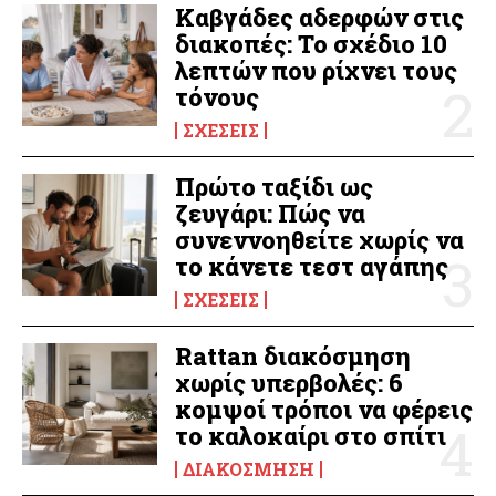
Καβγάδες αδερφών στις
διακοπές: Το σχέδιο 10
λεπτών που ρίχνει τους
τόνους
ΣΧΈΣΕΙΣ
Πρώτο ταξίδι ως
ζευγάρι: Πώς να
συνεννοηθείτε χωρίς να
το κάνετε τεστ αγάπης
ΣΧΈΣΕΙΣ
Rattan διακόσμηση
χωρίς υπερβολές: 6
κομψοί τρόποι να φέρεις
το καλοκαίρι στο σπίτι
ΔΙΑΚΌΣΜΗΣΗ