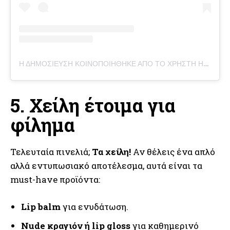
Η ΔΗΜΟΣΊΕΥΣΗ ΚΟΙΝΟΠΟΙΉΘΗΚΕ ΑΠΌ ΤΟ ΧΡΉΣΤΗ HYPNAUGHTY ™ (@HYPNAUGHTY.MAKEUP)
5. Χείλη έτοιμα για
φίλημα
Τελευταία πινελιά;
Τα χείλη!
Αν θέλεις ένα απλό
αλλά εντυπωσιακό αποτέλεσμα, αυτά είναι τα
must-have προϊόντα:
Lip balm
για ενυδάτωση.
Nude κραγιόν ή lip gloss
για καθημερινό