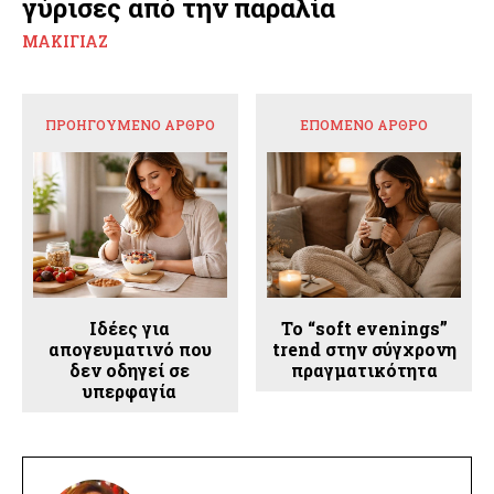
γύρισες από την παραλία
ΜΑΚΙΓΙΆΖ
ΠΡΟΗΓΟΎΜΕΝΟ ΆΡΘΡΟ
ΕΠΌΜΕΝΟ ΆΡΘΡΟ
Ιδέες για
Το “soft evenings”
απογευματινό που
trend στην σύγχρονη
δεν οδηγεί σε
πραγματικότητα
υπερφαγία