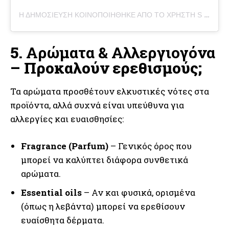
Η ΔΗΜΟΣΊΕΥΣΗ ΚΟΙΝΟΠΟΙΉΘΗΚΕ ΑΠΌ ΤΟ ΧΡΉΣΤΗ S C O T T S D A L E E S T H E T I C I A N (@AESTHETICNESTBYJULIA)
5.
Αρώματα & Αλλεργιογόνα
– Προκαλούν ερεθισμούς;
Τα αρώματα προσθέτουν ελκυστικές νότες στα
προϊόντα, αλλά συχνά είναι υπεύθυνα για
αλλεργίες και ευαισθησίες:
Fragrance (Parfum)
– Γενικός όρος που
μπορεί να καλύπτει διάφορα συνθετικά
αρώματα.
Essential oils
– Αν και φυσικά, ορισμένα
(όπως η λεβάντα) μπορεί να ερεθίσουν
ευαίσθητα δέρματα.