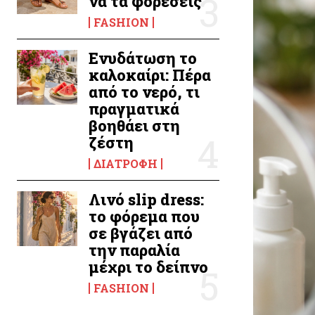
να τα φορέσεις
FASHION
Ενυδάτωση το
καλοκαίρι: Πέρα
από το νερό, τι
πραγματικά
βοηθάει στη
ζέστη
ΔΙΑΤΡΟΦΉ
Λινό slip dress:
το φόρεμα που
σε βγάζει από
την παραλία
μέχρι το δείπνο
FASHION