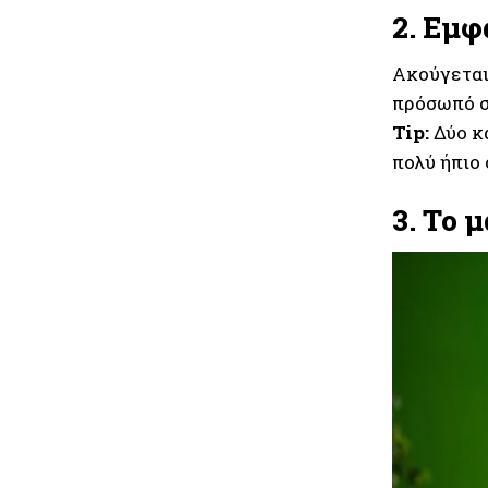
2. Εμφ
Ακούγεται
πρόσωπό σ
Tip:
Δύο κα
πολύ ήπιο 
3. Το 