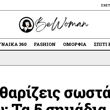
ΣΧΕ
ΥΝΑΊΚΑ 360
FASHION
ΟΜΟΡΦΙΆ
ΣΠΊΤΙ
θαρίζεις σωστ
υ; Τα 5 σημάδια 