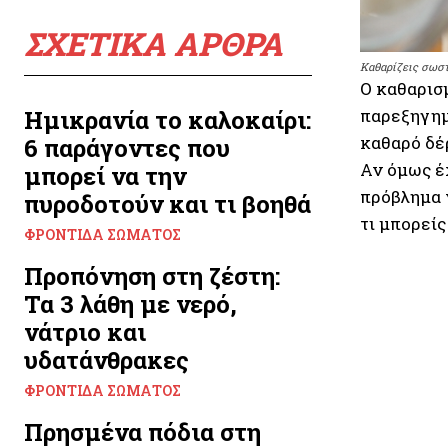
ΣΧΕΤΙΚΑ ΑΡΘΡΑ
Καθαρίζεις σωστ
Ο καθαρισμ
Ημικρανία το καλοκαίρι:
παρεξηγημ
καθαρό δέ
6 παράγοντες που
Αν όμως έχ
μπορεί να την
πρόβλημα ν
πυροδοτούν και τι βοηθά
τι μπορείς
ΦΡΟΝΤΊΔΑ ΣΏΜΑΤΟΣ
Προπόνηση στη ζέστη:
Τα 3 λάθη με νερό,
νάτριο και
υδατάνθρακες
ΦΡΟΝΤΊΔΑ ΣΏΜΑΤΟΣ
Πρησμένα πόδια στη