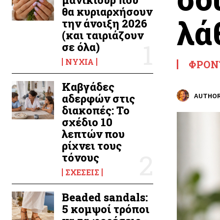
θα κυριαρχήσουν
λά
την άνοιξη 2026
(και ταιριάζουν
σε όλα)
ΝΎΧΙΑ
ΦΡΟΝ
Καβγάδες
αδερφών στις
AUTHOR
διακοπές: Το
σχέδιο 10
λεπτών που
ρίχνει τους
τόνους
ΣΧΈΣΕΙΣ
Beaded sandals:
5 κομψοί τρόποι