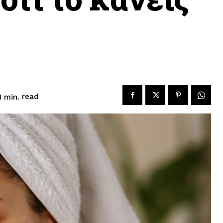
read
1
min.