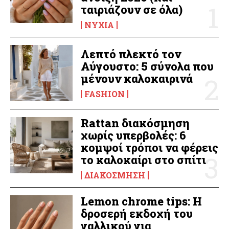
ταιριάζουν σε όλα)
ΝΎΧΙΑ
Λεπτό πλεκτό τον
Αύγουστο: 5 σύνολα που
μένουν καλοκαιρινά
FASHION
Rattan διακόσμηση
χωρίς υπερβολές: 6
κομψοί τρόποι να φέρεις
το καλοκαίρι στο σπίτι
ΔΙΑΚΌΣΜΗΣΗ
Lemon chrome tips: Η
δροσερή εκδοχή του
γαλλικού για