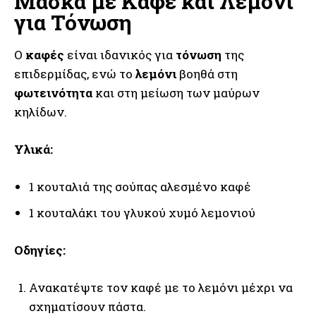
Μάσκα με Καφέ και Λεμόνι
για Τόνωση
Ο
καφές
είναι ιδανικός για
τόνωση
της
επιδερμίδας, ενώ το
λεμόνι
βοηθά στη
φωτεινότητα
και στη μείωση των μαύρων
κηλίδων.
Υλικά:
1 κουταλιά της σούπας αλεσμένο καφέ
1 κουταλάκι του γλυκού χυμό λεμονιού
Οδηγίες:
Ανακατέψτε τον καφέ με το λεμόνι μέχρι να
σχηματίσουν πάστα.