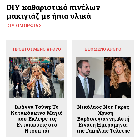
DIY καθαριστικό πινέλων
μακιγιάζ με ήπια υλικά
DIY ΟΜΟΡΦΙΆΣ
ΠΡΟΗΓΟΎΜΕΝΟ ΆΡΘΡΟ
ΕΠΌΜΕΝΟ ΆΡΘΡΟ
Ιωάννα Τούνη: Το
Νικόλαος Ντε Γκρες
Κατακόκκινο Μαγιό
– Χρυσή
που Έκλεψε τις
Βαρδινογιάννη: Αυτή
Εντυπώσεις στο
Είναι η Ημερομηνία
Ντουμπάι
της Γαμήλιας Τελετής