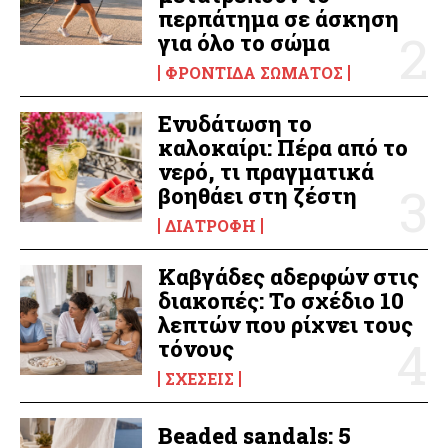
περπάτημα σε άσκηση
για όλο το σώμα
ΦΡΟΝΤΊΔΑ ΣΏΜΑΤΟΣ
Ενυδάτωση το
καλοκαίρι: Πέρα από το
νερό, τι πραγματικά
βοηθάει στη ζέστη
ΔΙΑΤΡΟΦΉ
Καβγάδες αδερφών στις
διακοπές: Το σχέδιο 10
λεπτών που ρίχνει τους
τόνους
ΣΧΈΣΕΙΣ
Beaded sandals: 5