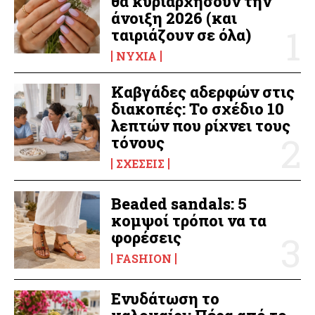
θα κυριαρχήσουν την
άνοιξη 2026 (και
ταιριάζουν σε όλα)
ΝΎΧΙΑ
Καβγάδες αδερφών στις
διακοπές: Το σχέδιο 10
λεπτών που ρίχνει τους
τόνους
ΣΧΈΣΕΙΣ
Beaded sandals: 5
κομψοί τρόποι να τα
φορέσεις
FASHION
Ενυδάτωση το