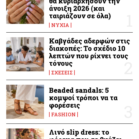
θα κυριαρχήσουν την
άνοιξη 2026 (και
ταιριάζουν σε όλα)
ΝΎΧΙΑ
Καβγάδες αδερφών στις
διακοπές: Το σχέδιο 10
λεπτών που ρίχνει τους
τόνους
ΣΧΈΣΕΙΣ
Beaded sandals: 5
κομψοί τρόποι να τα
φορέσεις
FASHION
Λινό slip dress: το