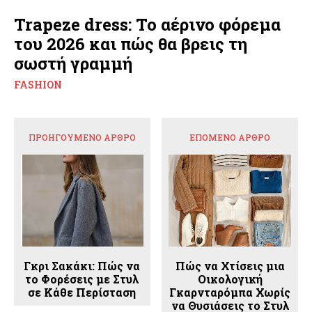
Trapeze dress: Το αέρινο φόρεμα
του 2026 και πώς θα βρεις τη
σωστή γραμμή
FASHION
ΠΡΟΗΓΟΎΜΕΝΟ ΆΡΘΡΟ
ΕΠΌΜΕΝΟ ΆΡΘΡΟ
Γκρι Σακάκι: Πώς να
Πώς να Χτίσεις μια
το Φορέσεις με Στυλ
Οικολογική
σε Κάθε Περίσταση
Γκαρνταρόμπα Χωρίς
να Θυσιάσεις το Στυλ