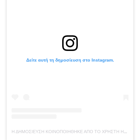
Δείτε αυτή τη δημοσίευση στο Instagram.
Η ΔΗΜΟΣΊΕΥΣΗ ΚΟΙΝΟΠΟΙΉΘΗΚΕ ΑΠΌ ΤΟ ΧΡΉΣΤΗ HERMÈS CLUB (@THEHERMESCLUB)