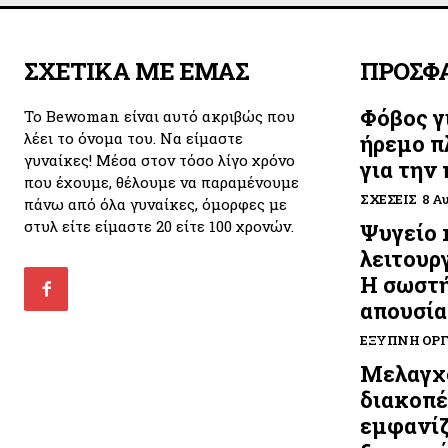
ΣΧΕΤΙΚΑ ΜΕ ΕΜΑΣ
ΠΡΟΣΦ
Φόβος γ
Το Bewoman είναι αυτό ακριβώς που
λέει το όνομα του. Να είμαστε
ήρεμο π
γυναίκες! Μέσα στον τόσο λίγο χρόνο
για την
που έχουμε, θέλουμε να παραμένουμε
ΣΧΈΣΕΙΣ
8 Α
πάνω από όλα γυναίκες, όμορφες με
στυλ είτε είμαστε 20 είτε 100 χρονών.
Ψυγείο 
λειτουργ
Η σωστή
απουσία
ΈΞΥΠΝΗ ΟΡ
Μελαγχο
διακοπές
εμφανίζ