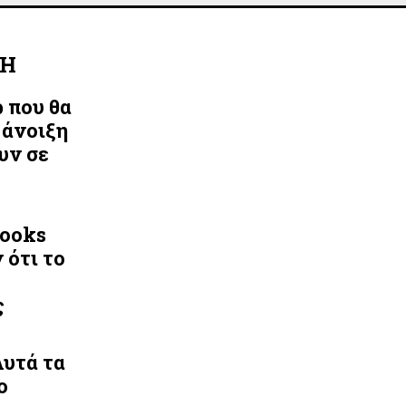
ΛΗ
ρ που θα
 άνοιξη
υν σε
Looks
 ότι το
ς
Αυτά τα
ο