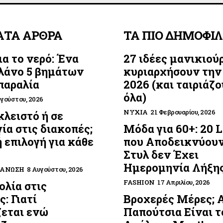
ΑΤΑ ΑΡΘΡΑ
ΤΑ ΠΙΟ ΔΗΜΟΦΙ
ια το νερό: Ένα
27 ιδέες μανικιού
λάνο 5 βημάτων
κυριαρχήσουν την
 παραλία
2026 (και ταιριάζο
όλα)
υγούστου, 2026
ΝΎΧΙΑ
21 Φεβρουαρίου, 2026
κλειστό ή σε
ία στις διακοπές;
Μόδα για 60+: 20 
 επιλογή για κάθε
που Αποδεικνύουν
Στυλ δεν Έχει
Ημερομηνία Λήξη
ΓΆΝΩΣΗ
8 Αυγούστου, 2026
FASHION
17 Απριλίου, 2026
λία στις
: Γιατί
Βροχερές Μέρες; 
εται ενώ
Παπούτσια Είναι τ