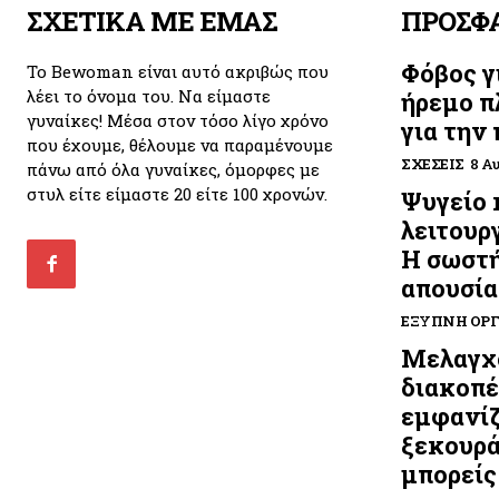
ΣΧΕΤΙΚΑ ΜΕ ΕΜΑΣ
ΠΡΟΣΦ
Φόβος γ
Το Bewoman είναι αυτό ακριβώς που
λέει το όνομα του. Να είμαστε
ήρεμο π
γυναίκες! Μέσα στον τόσο λίγο χρόνο
για την
που έχουμε, θέλουμε να παραμένουμε
ΣΧΈΣΕΙΣ
8 Α
πάνω από όλα γυναίκες, όμορφες με
στυλ είτε είμαστε 20 είτε 100 χρονών.
Ψυγείο 
λειτουργ
Η σωστή
απουσία
ΈΞΥΠΝΗ ΟΡ
Μελαγχο
διακοπές
εμφανίζ
ξεκουρά
μπορείς