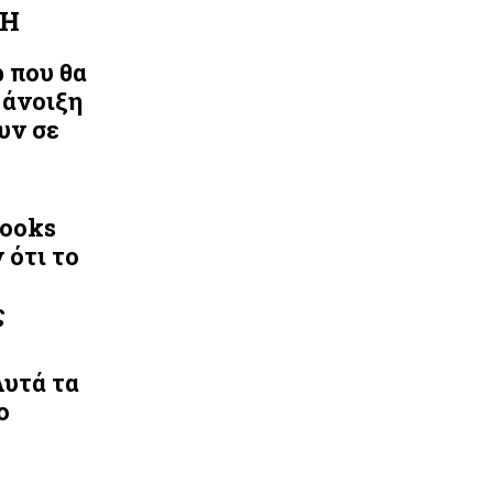
ΛΗ
ρ που θα
 άνοιξη
υν σε
Looks
 ότι το
ς
Αυτά τα
ο