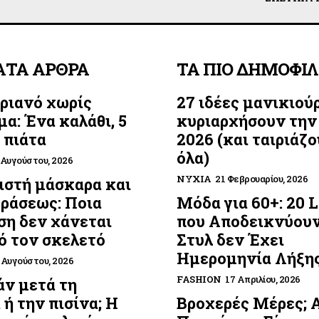
ΑΤΑ ΑΡΘΡΑ
ΤΑ ΠΙΟ ΔΗΜΟΦΙ
ριανό χωρίς
27 ιδέες μανικιού
μα: Ένα καλάθι, 5
κυριαρχήσουν την
 πιάτα
2026 (και ταιριάζο
όλα)
 Αυγούστου, 2026
ΝΎΧΙΑ
21 Φεβρουαρίου, 2026
στή μάσκαρα και
οράσεως: Ποια
Μόδα για 60+: 20 
η δεν χάνεται
που Αποδεικνύουν
ό τον σκελετό
Στυλ δεν Έχει
Ημερομηνία Λήξη
 Αυγούστου, 2026
FASHION
17 Απριλίου, 2026
ν μετά τη
 ή την πισίνα; Η
Βροχερές Μέρες; 