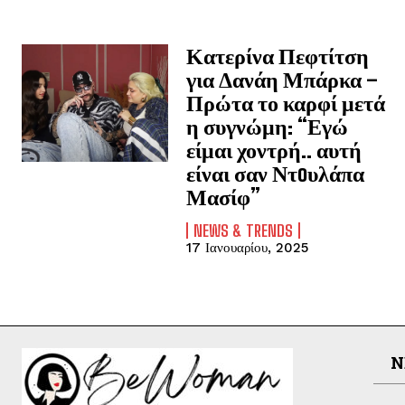
Κατερίνα Πεφτίτση
για Δανάη Μπάρκα –
Πρώτα το καρφί μετά
η συγνώμη: “Εγώ
είμαι χοντρή.. αυτή
είναι σαν Ντoυλάπα
Μασίφ”
NEWS & TRENDS
17 Ιανουαρίου, 2025
N