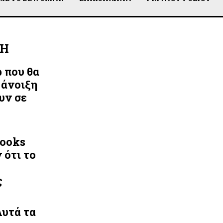
ΛΗ
ρ που θα
 άνοιξη
υν σε
Looks
 ότι το
ς
Αυτά τα