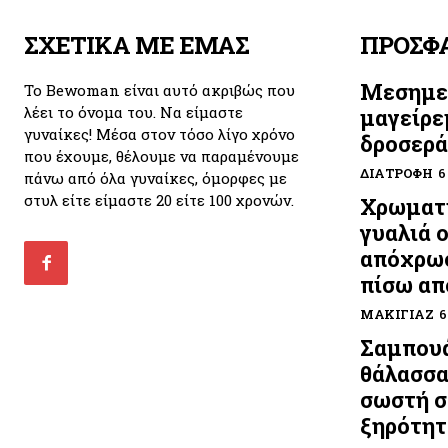
ΣΧΕΤΙΚΑ ΜΕ ΕΜΑΣ
ΠΡΟΣΦ
Μεσημε
Το Bewoman είναι αυτό ακριβώς που
λέει το όνομα του. Να είμαστε
μαγείρε
γυναίκες! Μέσα στον τόσο λίγο χρόνο
δροσερά
που έχουμε, θέλουμε να παραμένουμε
ΔΙΑΤΡΟΦΉ
6
πάνω από όλα γυναίκες, όμορφες με
στυλ είτε είμαστε 20 είτε 100 χρονών.
Χρωματι
γυαλιά 
απόχρωσ
πίσω απ
ΜΑΚΙΓΙΆΖ
6
Σαμπουά
θάλασσα
σωστή σ
ξηρότητ