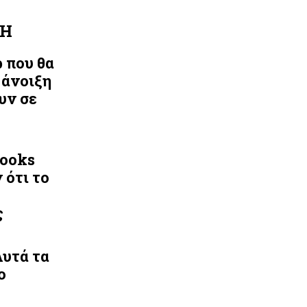
ΛΗ
ρ που θα
 άνοιξη
υν σε
Looks
 ότι το
ς
Αυτά τα
ο