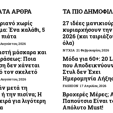
ΑΤΑ ΑΡΘΡΑ
ΤΑ ΠΙΟ ΔΗΜΟΦΙ
ριανό χωρίς
27 ιδέες μανικιού
μα: Ένα καλάθι, 5
κυριαρχήσουν την
 πιάτα
2026 (και ταιριάζο
όλα)
 Αυγούστου, 2026
ΝΎΧΙΑ
21 Φεβρουαρίου, 2026
στή μάσκαρα και
οράσεως: Ποια
Μόδα για 60+: 20 
η δεν χάνεται
που Αποδεικνύουν
ό τον σκελετό
Στυλ δεν Έχει
Ημερομηνία Λήξη
 Αυγούστου, 2026
FASHION
17 Απριλίου, 2026
ν μετά τη
 ή την πισίνα; Η
Βροχερές Μέρες; 
ειρά για λιγότερη
Παπούτσια Είναι τ
α
Απόλυτο Must!