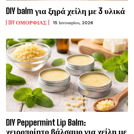
DIY balm για ξηρά χείλη με 3 υλικά
DIY ΟΜΟΡΦΙΆΣ
15 Ιανουαρίου, 2026
DIY Peppermint Lip Balm:
χειροποίητο βάλσαμο για χείλη με