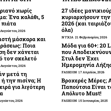
ριανό χωρίς
27 ιδέες μανικιού
μα: Ένα καλάθι, 5
κυριαρχήσουν την
 πιάτα
2026 (και ταιριάζο
όλα)
 Αυγούστου, 2026
ΝΎΧΙΑ
21 Φεβρουαρίου, 2026
στή μάσκαρα και
οράσεως: Ποια
Μόδα για 60+: 20 
η δεν χάνεται
που Αποδεικνύουν
ό τον σκελετό
Στυλ δεν Έχει
Ημερομηνία Λήξη
 Αυγούστου, 2026
FASHION
17 Απριλίου, 2026
ν μετά τη
 ή την πισίνα; Η
Βροχερές Μέρες; 
ειρά για λιγότερη
Παπούτσια Είναι τ
α
Απόλυτο Must!
υγούστου, 2026
FASHION
15 Ιανουαρίου, 2025