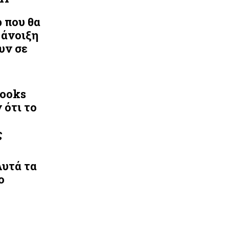
ρ που θα
 άνοιξη
υν σε
Looks
 ότι το
ς
Αυτά τα
ο