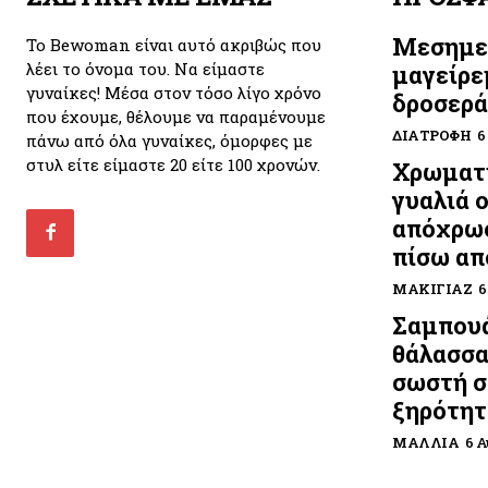
Μεσημε
Το Bewoman είναι αυτό ακριβώς που
λέει το όνομα του. Να είμαστε
μαγείρε
γυναίκες! Μέσα στον τόσο λίγο χρόνο
δροσερά
που έχουμε, θέλουμε να παραμένουμε
ΔΙΑΤΡΟΦΉ
6
πάνω από όλα γυναίκες, όμορφες με
στυλ είτε είμαστε 20 είτε 100 χρονών.
Χρωματι
γυαλιά 
απόχρωσ
πίσω απ
ΜΑΚΙΓΙΆΖ
6
Σαμπουά
θάλασσα
σωστή σ
ξηρότητ
ΜΑΛΛΙΆ
6 Α