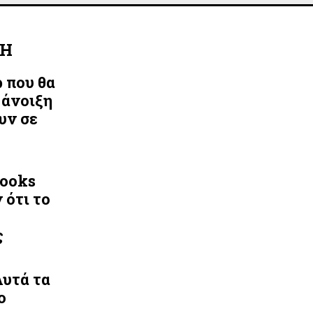
ΛΗ
ρ που θα
 άνοιξη
υν σε
Looks
 ότι το
ς
Αυτά τα
ο