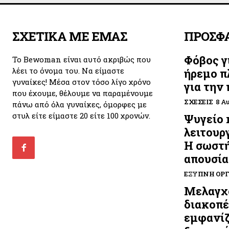
ΣΧΕΤΙΚΑ ΜΕ ΕΜΑΣ
ΠΡΟΣΦ
Φόβος γ
Το Bewoman είναι αυτό ακριβώς που
λέει το όνομα του. Να είμαστε
ήρεμο π
γυναίκες! Μέσα στον τόσο λίγο χρόνο
για την
που έχουμε, θέλουμε να παραμένουμε
ΣΧΈΣΕΙΣ
8 Α
πάνω από όλα γυναίκες, όμορφες με
στυλ είτε είμαστε 20 είτε 100 χρονών.
Ψυγείο 
λειτουργ
Η σωστή
απουσία
ΈΞΥΠΝΗ ΟΡ
Μελαγχο
διακοπές
εμφανίζ