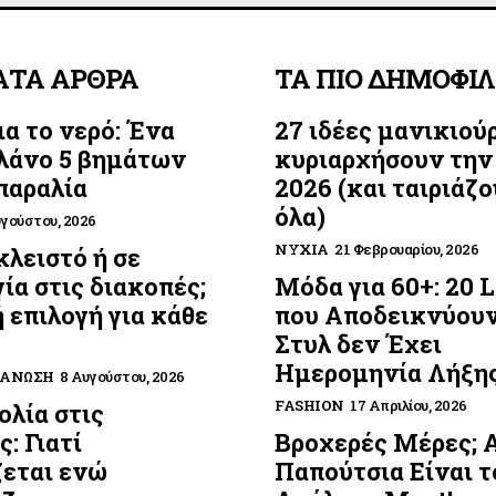
ΑΤΑ ΑΡΘΡΑ
ΤΑ ΠΙΟ ΔΗΜΟΦΙ
ια το νερό: Ένα
27 ιδέες μανικιού
λάνο 5 βημάτων
κυριαρχήσουν την
 παραλία
2026 (και ταιριάζο
όλα)
υγούστου, 2026
ΝΎΧΙΑ
21 Φεβρουαρίου, 2026
κλειστό ή σε
ία στις διακοπές;
Μόδα για 60+: 20 
 επιλογή για κάθε
που Αποδεικνύουν
Στυλ δεν Έχει
Ημερομηνία Λήξη
ΓΆΝΩΣΗ
8 Αυγούστου, 2026
FASHION
17 Απριλίου, 2026
λία στις
: Γιατί
Βροχερές Μέρες; 
εται ενώ
Παπούτσια Είναι τ