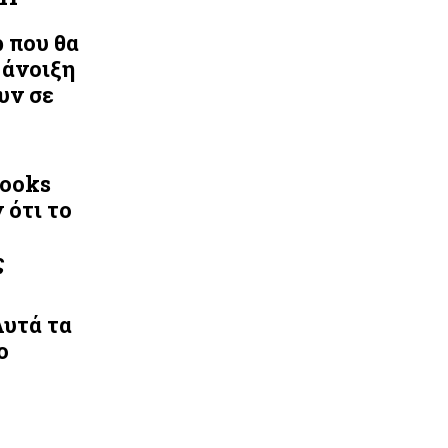
ρ που θα
 άνοιξη
υν σε
Looks
 ότι το
ς
Αυτά τα
ο