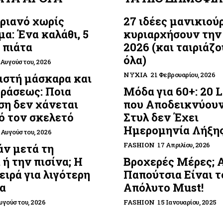
ριανό χωρίς
27 ιδέες μανικιού
μα: Ένα καλάθι, 5
κυριαρχήσουν την
 πιάτα
2026 (και ταιριάζο
όλα)
 Αυγούστου, 2026
ΝΎΧΙΑ
21 Φεβρουαρίου, 2026
στή μάσκαρα και
οράσεως: Ποια
Μόδα για 60+: 20 
η δεν χάνεται
που Αποδεικνύουν
ό τον σκελετό
Στυλ δεν Έχει
Ημερομηνία Λήξη
 Αυγούστου, 2026
FASHION
17 Απριλίου, 2026
ν μετά τη
 ή την πισίνα; Η
Βροχερές Μέρες; 
ειρά για λιγότερη
Παπούτσια Είναι τ
α
Απόλυτο Must!
υγούστου, 2026
FASHION
15 Ιανουαρίου, 2025