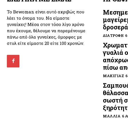
Μεσημε
Το Bewoman είναι αυτό ακριβώς που
λέει το όνομα του. Να είμαστε
μαγείρε
γυναίκες! Μέσα στον τόσο λίγο χρόνο
δροσερά
που έχουμε, θέλουμε να παραμένουμε
ΔΙΑΤΡΟΦΉ
6
πάνω από όλα γυναίκες, όμορφες με
στυλ είτε είμαστε 20 είτε 100 χρονών.
Χρωματι
γυαλιά 
απόχρωσ
πίσω απ
ΜΑΚΙΓΙΆΖ
6
Σαμπουά
θάλασσα
σωστή σ
ξηρότητ
ΜΑΛΛΙΆ
6 Α