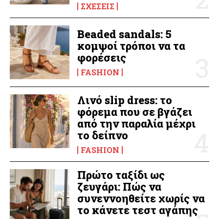
ΣΧΈΣΕΙΣ
Beaded sandals: 5
κομψοί τρόποι να τα
φορέσεις
FASHION
Λινό slip dress: το
φόρεμα που σε βγάζει
από την παραλία μέχρι
το δείπνο
FASHION
Πρώτο ταξίδι ως
ζευγάρι: Πώς να
συνεννοηθείτε χωρίς να
το κάνετε τεστ αγάπης