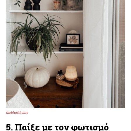
theblushhome
5. Παίξε με τον φωτισμό