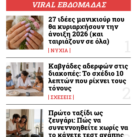
VIRAL ΕΒΔΟΜΑΔΑΣ
27 ιδέες μανικιούρ που
θα κυριαρχήσουν την
άνοιξη 2026 (και
ταιριάζουν σε όλα)
ΝΎΧΙΑ
Καβγάδες αδερφών στις
διακοπές: Το σχέδιο 10
λεπτών που ρίχνει τους
τόνους
ΣΧΈΣΕΙΣ
Πρώτο ταξίδι ως
ζευγάρι: Πώς να
συνεννοηθείτε χωρίς να
το κάνετε τεστ αγάπης