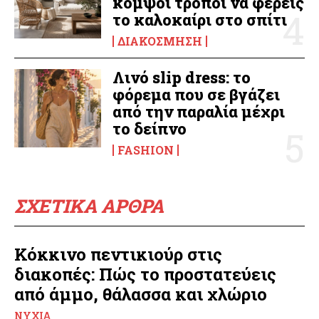
κομψοί τρόποι να φέρεις
το καλοκαίρι στο σπίτι
ΔΙΑΚΌΣΜΗΣΗ
Λινό slip dress: το
φόρεμα που σε βγάζει
από την παραλία μέχρι
το δείπνο
FASHION
ΣΧΕΤΙΚΑ ΑΡΘΡΑ
Κόκκινο πεντικιούρ στις
διακοπές: Πώς το προστατεύεις
από άμμο, θάλασσα και χλώριο
ΝΎΧΙΑ