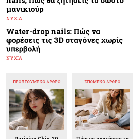
nails; Πώς θα ζητήσεις το σωστό
μανικιούρ
ΝΎΧΙΑ
Water-drop nails: Πώς να
φορέσεις τις 3D σταγόνες χωρίς
υπερβολή
ΝΎΧΙΑ
ΠΡΟΗΓΟΎΜΕΝΟ ΆΡΘΡΟ
ΕΠΌΜΕΝΟ ΆΡΘΡΟ
Parisian Chic: 20
Πώς να κρατήσεις τα