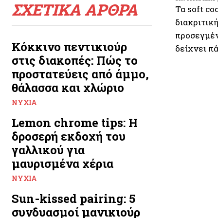
ΣΧΕΤΙΚΑ ΑΡΘΡΑ
Τα soft co
διακριτικ
προσεγμένε
Κόκκινο πεντικιούρ
δείχνει πά
στις διακοπές: Πώς το
προστατεύεις από άμμο,
θάλασσα και χλώριο
ΝΎΧΙΑ
Lemon chrome tips: Η
δροσερή εκδοχή του
γαλλικού για
μαυρισμένα χέρια
ΝΎΧΙΑ
Sun-kissed pairing: 5
συνδυασμοί μανικιούρ