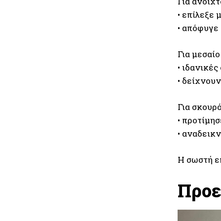
Για ανοιχτ
• επίλεξε
• απόφυγε
Για μεσαίο
• ιδανικές
• δείχνουν
Για σκουρ
• προτίμη
• αναδεικ
Η σωστή ε
Προε