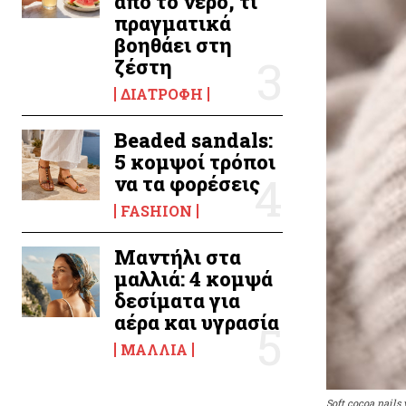
από το νερό, τι
πραγματικά
βοηθάει στη
ζέστη
ΔΙΑΤΡΟΦΉ
Beaded sandals:
5 κομψοί τρόποι
να τα φορέσεις
FASHION
Μαντήλι στα
μαλλιά: 4 κομψά
δεσίματα για
αέρα και υγρασία
ΜΑΛΛΙΆ
Soft cocoa nails