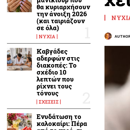
θα κυριαρχήσουν
την άνοιξη 2026
ΝΎΧΙ
(και ταιριάζουν
σε όλα)
ΝΎΧΙΑ
AUTHOR
Καβγάδες
αδερφών στις
διακοπές: Το
σχέδιο 10
λεπτών που
ρίχνει τους
τόνους
ΣΧΈΣΕΙΣ
Ενυδάτωση το
καλοκαίρι: Πέρα