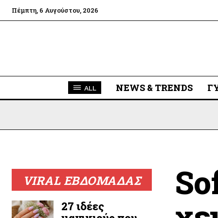
Πέμπτη, 6 Αυγούστου, 2026
NEWS & TRENDS
Γ
ALL
So
VIRAL ΕΒΔΟΜΑΔΑΣ
χε
27 ιδέες
μανικιούρ που