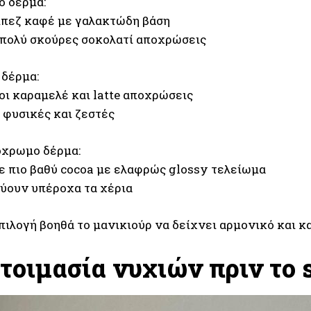
ό δέρμα:
 μπεζ καφέ με γαλακτώδη βάση
 πολύ σκούρες σοκολατί αποχρώσεις
 δέρμα:
 οι καραμελέ και latte αποχρώσεις
 φυσικές και ζεστές
όχρωμο δέρμα:
σε πιο βαθύ cocoa με ελαφρώς glossy τελείωμα
νύουν υπέροχα τα χέρια
πιλογή βοηθά το μανικιούρ να δείχνει αρμονικό και κ
τοιμασία νυχιών πριν το s