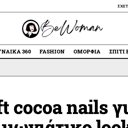
ΣΧΕ
ΥΝΑΊΚΑ 360
FASHION
ΟΜΟΡΦΙΆ
ΣΠΊΤΙ
ft cocoa nails 
ιμωνιάτικο loo