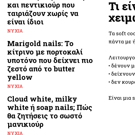
Τι εί
και πεντικιούρ που
ταιριάζουν χωρίς να
χειμ
είναι ίδιοι
ΝΎΧΙΑ
Τα soft co
πάντα με ή
Marigold nails: Το
κίτρινο με πορτοκαλί
Λειτουργο
υποτόνο που δείχνει πιο
• δένουν μ
ζεστό από το butter
• δείχνου
yellow
• δεν κου
ΝΎΧΙΑ
Cloud white, milky
Είναι μια 
white ή soap nails; Πώς
θα ζητήσεις το σωστό
μανικιούρ
ΝΎΧΙΑ