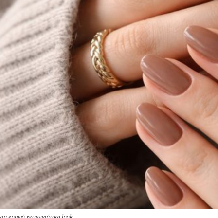
 για κομψό χειμωνιάτικο look