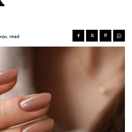
read
in.