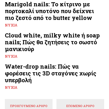
Marigold nails: Το κίτρινο με
πορτοκαλί υποτόνο που δείχνει
πιο ζεστό από το butter yellow
ΝΎΧΙΑ
Cloud white, milky white ή soap
nails; Πώς θα ζητήσεις το σωστό
μανικιούρ
ΝΎΧΙΑ
Water-drop nails: Πώς να
φορέσεις τις 3D σταγόνες χωρίς
υπερβολή
ΝΎΧΙΑ
ΠΡΟΗΓΟΎΜΕΝΟ ΆΡΘΡΟ
ΕΠΌΜΕΝΟ ΆΡΘΡΟ