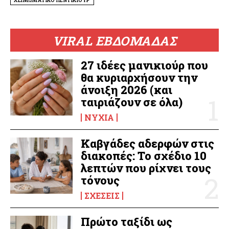
ΧΕΙΜΩΝΙΑΤΙΚΟ ΠΕΝΤΙΚΙΟΥΡ
VIRAL ΕΒΔΟΜΑΔΑΣ
27 ιδέες μανικιούρ που
θα κυριαρχήσουν την
άνοιξη 2026 (και
ταιριάζουν σε όλα)
ΝΎΧΙΑ
Καβγάδες αδερφών στις
διακοπές: Το σχέδιο 10
λεπτών που ρίχνει τους
τόνους
ΣΧΈΣΕΙΣ
Πρώτο ταξίδι ως