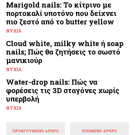
Marigold nails: Το κίτρινο με
πορτοκαλί υποτόνο που δείχνει
πιο ζεστό από το butter yellow
ΝΎΧΙΑ
Cloud white, milky white ή soap
nails; Πώς θα ζητήσεις το σωστό
μανικιούρ
ΝΎΧΙΑ
Water-drop nails: Πώς να
φορέσεις τις 3D σταγόνες χωρίς
υπερβολή
ΝΎΧΙΑ
ΠΡΟΗΓΟΎΜΕΝΟ ΆΡΘΡΟ
ΕΠΌΜΕΝΟ ΆΡΘΡΟ