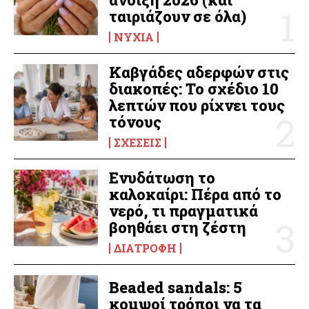
ταιριάζουν σε όλα)
ΝΎΧΙΑ
Καβγάδες αδερφών στις
διακοπές: Το σχέδιο 10
λεπτών που ρίχνει τους
τόνους
ΣΧΈΣΕΙΣ
Ενυδάτωση το
καλοκαίρι: Πέρα από το
νερό, τι πραγματικά
βοηθάει στη ζέστη
ΔΙΑΤΡΟΦΉ
Beaded sandals: 5
κομψοί τρόποι να τα