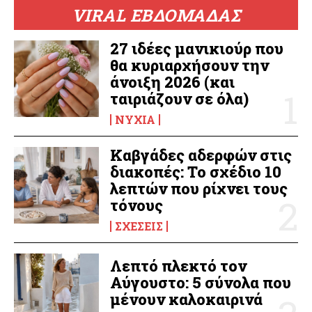
VIRAL ΕΒΔΟΜΑΔΑΣ
27 ιδέες μανικιούρ που
θα κυριαρχήσουν την
άνοιξη 2026 (και
ταιριάζουν σε όλα)
ΝΎΧΙΑ
Καβγάδες αδερφών στις
διακοπές: Το σχέδιο 10
λεπτών που ρίχνει τους
τόνους
ΣΧΈΣΕΙΣ
Λεπτό πλεκτό τον
Αύγουστο: 5 σύνολα που
μένουν καλοκαιρινά