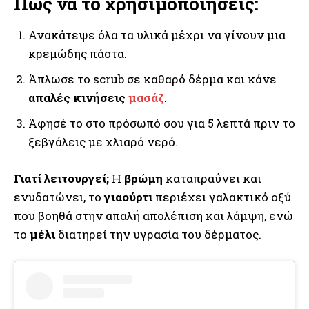
Πώς να το χρησιμοποιήσεις:
Ανακάτεψε όλα τα υλικά μέχρι να γίνουν μια
κρεμώδης πάστα.
Άπλωσε το scrub σε καθαρό δέρμα και κάνε
απαλές κινήσεις
μασάζ
.
Άφησέ το στο πρόσωπό σου για 5 λεπτά πριν το
ξεβγάλεις με χλιαρό νερό.
Γιατί λειτουργεί;
Η
βρώμη
καταπραΰνει και
ενυδατώνει, το
γιαούρτι
περιέχει γαλακτικό οξύ
που βοηθά στην απαλή απολέπιση και λάμψη, ενώ
το
μέλι
διατηρεί την υγρασία του δέρματος.