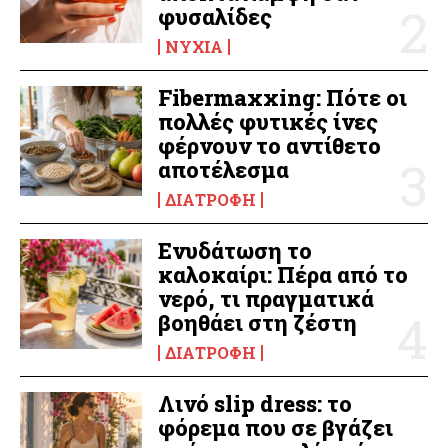
φυσαλίδες
ΝΎΧΙΑ
Fibermaxxing: Πότε οι
πολλές φυτικές ίνες
φέρνουν το αντίθετο
αποτέλεσμα
ΔΙΑΤΡΟΦΉ
Ενυδάτωση το
καλοκαίρι: Πέρα από το
νερό, τι πραγματικά
βοηθάει στη ζέστη
ΔΙΑΤΡΟΦΉ
Λινό slip dress: το
φόρεμα που σε βγάζει