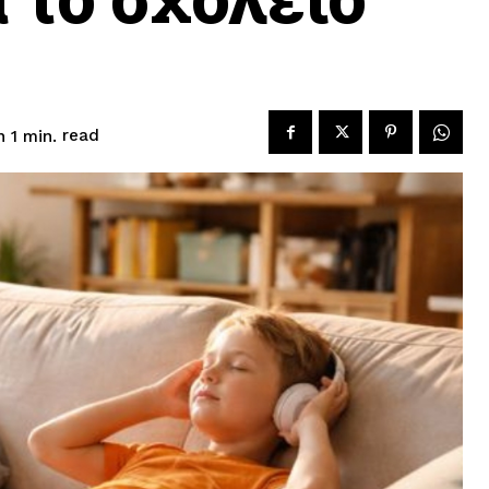
read
n 1
min.