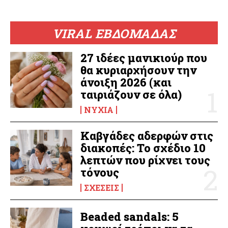
VIRAL ΕΒΔΟΜΑΔΑΣ
27 ιδέες μανικιούρ που
θα κυριαρχήσουν την
άνοιξη 2026 (και
ταιριάζουν σε όλα)
ΝΎΧΙΑ
Καβγάδες αδερφών στις
διακοπές: Το σχέδιο 10
λεπτών που ρίχνει τους
τόνους
ΣΧΈΣΕΙΣ
Beaded sandals: 5