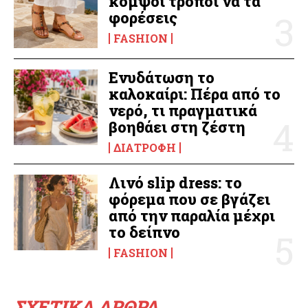
κομψοί τρόποι να τα
φορέσεις
FASHION
Ενυδάτωση το
καλοκαίρι: Πέρα από το
νερό, τι πραγματικά
βοηθάει στη ζέστη
ΔΙΑΤΡΟΦΉ
Λινό slip dress: το
φόρεμα που σε βγάζει
από την παραλία μέχρι
το δείπνο
FASHION
ΣΧΕΤΙΚΑ ΑΡΘΡΑ